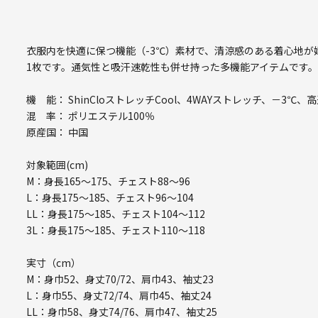
衣服内を快適に保つ機能（-3℃）素材で、清涼感のある着心地
1枚です。通気性と吸汗速乾性も併せ持った多機能アイテムです
機 能： ShinCloストレッチCool、4WAYストレッチ、－3℃
混 率： ポリエステル100％
原産国： 中国
対象範囲(cm)
M：身長165～175、チェスト88～96
L：身長175～185、チェスト96～104
LL：身長175～185、チェスト104～112
3L：身長175～185、チェスト110～118
実寸（cm）
M：身巾52、身丈70/72、肩巾43、袖丈23
L：身巾55、身丈72/74、肩巾45、袖丈24
LL：身巾58、身丈74/76、肩巾47、袖丈25