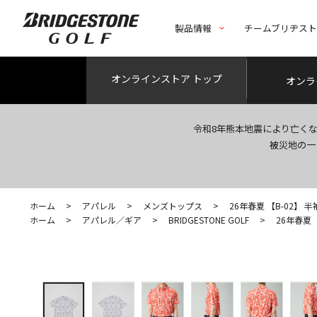
製品情報
チームブリヂス
オンライン
ストア トップ
オンラ
令和8年熊本地震により亡く
被災地の一
ホーム
>
アパレル
>
メンズトップス
>
26年春夏 【B-02】 
ホーム
>
アパレル／ギア
>
BRIDGESTONE GOLF
>
26年春夏 