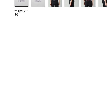
WH(ホワイ
ト)