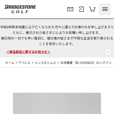
令和8年熊本地震により亡くなられた方々に謹んでお悔やみを申し上げますと
今なら新規会員登録で1,000円OFFクーポンプレゼント！
ともに、被災された皆さまに心よりお見舞い申し上げます。
被災地の一日でも早い復旧と、被災者の皆さまが平穏な生活を取り戻される
＜商品配送に関するお知らせ＞
ことを祈念いたします。
＜夏季休暇中のご注文・発送・お問い合わせ＞
ホーム
>
アパレル
>
メンズボトムス
>
26年春夏 【B-1000ADV】 ロングパン