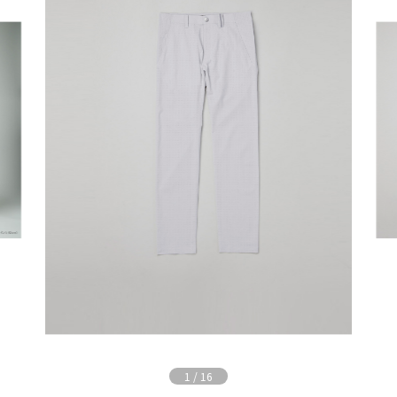
1
/
16