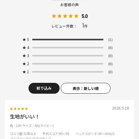
お客様の声
5.0
1
レビュー件数：
件
★
5
(1)
★
4
(0)
★
3
(0)
★
2
(0)
★
1
(0)
絞り込み
表示：新しい順
2026.5.18
生地がいい！
色：100
サイズ：NA(ネイビー)
ゴルフ歴
:31年以上
平均スコア
:90～99
ヘッドスピード
:40～44m/s
ゴルファータイプ
:アクティブ