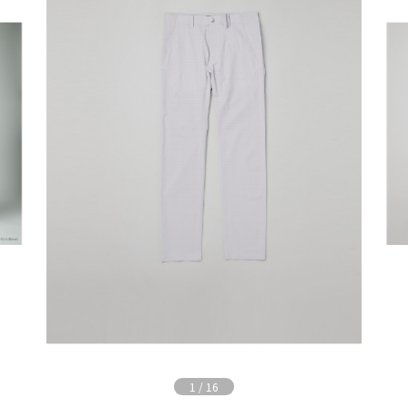
1
/
16