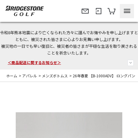
令和8年熊本地震により亡くなられた方々に謹んでお悔やみを申し上げますと
今なら新規会員登録で1,000円OFFクーポンプレゼント！
ともに、被災された皆さまに心よりお見舞い申し上げます。
被災地の一日でも早い復旧と、被災者の皆さまが平穏な生活を取り戻される
＜商品配送に関するお知らせ＞
ことを祈念いたします。
＜夏季休暇中のご注文・発送・お問い合わせ＞
ホーム
>
アパレル
>
メンズボトムス
>
26年春夏 【B-1000ADV】 ロングパン