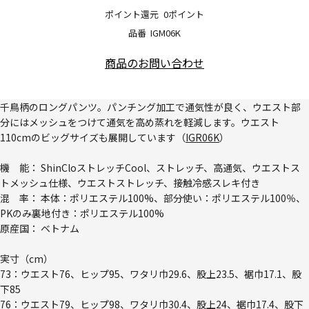
ポイント還元
0ポイント
品番
IGM06K
商品のお問い合わせ
千鳥柄のロングパンツ。パンチング加工で通気性が良く、ウエスト部
分にはメッシュをつけて通気を高め蒸れを軽減します。ウエスト
110cmのビッグサイズも展開しています（
IGR06K
）
機 能： ShinCloストレッチCool、ストレッチ、高通気、ウエストス
トメッシュ仕様、ウエストストレッチ、接触冷感スレキ付き
混 率： 本体：ポリエステル100%、部分使い：ポリエステル100％、
PKのみ裏地付き：ポリエステル100%
原産国： ベトナム
実寸（cm）
73：ウエスト76、ヒップ95、ワタリ巾29.6、股上23.5、裾巾17.1、股
下85
76：ウエスト79、ヒップ98、ワタリ巾30.4、股上24、裾巾17.4、股下