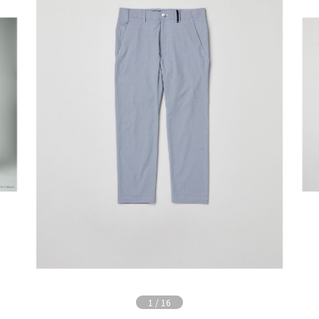
1
/
16