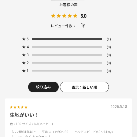
お客様の声
5.0
1
レビュー件数：
件
★
5
(1)
★
4
(0)
★
3
(0)
★
2
(0)
★
1
(0)
絞り込み
表示：新しい順
2026.5.18
生地がいい！
色：100
サイズ：NA(ネイビー)
ゴルフ歴
:31年以上
平均スコア
:90～99
ヘッドスピード
:40～44m/s
ゴルファータイプ
:アクティブ