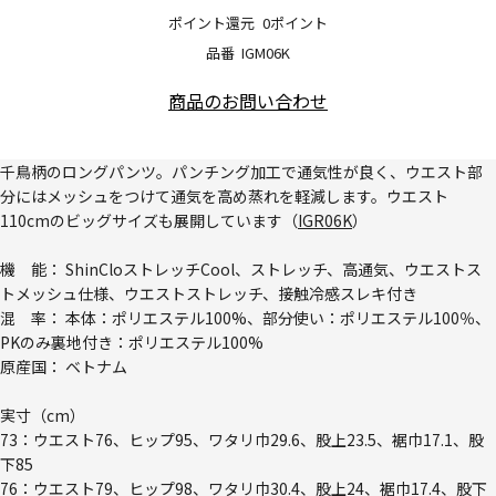
ポイント還元
0ポイント
品番
IGM06K
商品のお問い合わせ
千鳥柄のロングパンツ。パンチング加工で通気性が良く、ウエスト部
分にはメッシュをつけて通気を高め蒸れを軽減します。ウエスト
110cmのビッグサイズも展開しています（
IGR06K
）
機 能： ShinCloストレッチCool、ストレッチ、高通気、ウエストス
トメッシュ仕様、ウエストストレッチ、接触冷感スレキ付き
混 率： 本体：ポリエステル100%、部分使い：ポリエステル100％、
PKのみ裏地付き：ポリエステル100%
原産国： ベトナム
実寸（cm）
73：ウエスト76、ヒップ95、ワタリ巾29.6、股上23.5、裾巾17.1、股
下85
76：ウエスト79、ヒップ98、ワタリ巾30.4、股上24、裾巾17.4、股下