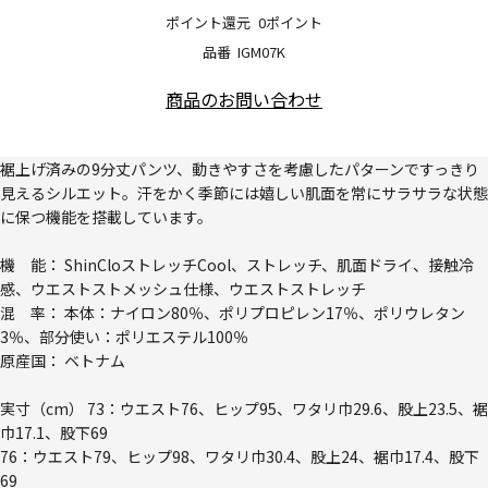
ポイント還元
0ポイント
品番
IGM07K
商品のお問い合わせ
裾上げ済みの9分丈パンツ、動きやすさを考慮したパターンですっきり
見えるシルエット。汗をかく季節には嬉しい肌面を常にサラサラな状態
に保つ機能を搭載しています。
機 能： ShinCloストレッチCool、ストレッチ、肌面ドライ、接触冷
感、ウエストストメッシュ仕様、ウエストストレッチ
混 率： 本体：ナイロン80％、ポリプロピレン17％、ポリウレタン
3％、部分使い：ポリエステル100％
原産国： ベトナム
実寸（cm） 73：ウエスト76、ヒップ95、ワタリ巾29.6、股上23.5、裾
巾17.1、股下69
76：ウエスト79、ヒップ98、ワタリ巾30.4、股上24、裾巾17.4、股下
69