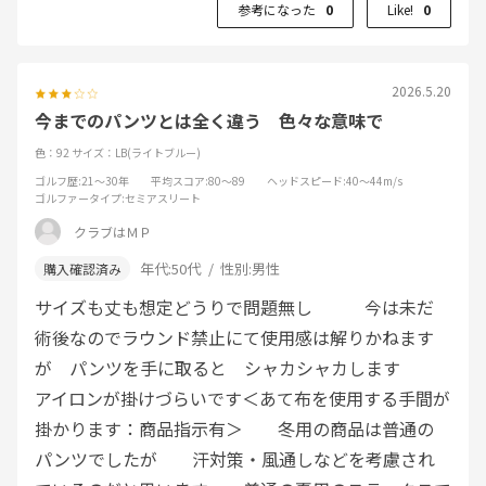
参考になった
0
Like!
0
2026.5.20
今までのパンツとは全く違う 色々な意味で
色：92
サイズ：LB(ライトブルー)
ゴルフ歴
:21～30年
平均スコア
:80～89
ヘッドスピード
:40～44m/s
ゴルファータイプ
:セミアスリート
クラブはＭＰ
年代:
50代
性別:
男性
サイズも丈も想定どうりで問題無し 今は未だ
術後なのでラウンド禁止にて使用感は解りかねます
が パンツを手に取ると シャカシャカします
アイロンが掛けづらいです＜あて布を使用する手間が
掛かります：商品指示有＞ 冬用の商品は普通の
パンツでしたが 汗対策・風通しなどを考慮され