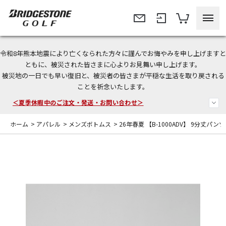
令和8年熊本地震により亡くなられた方々に謹んでお悔やみを申し上げますと
今なら新規会員登録で1,000円OFFクーポンプレゼント！
ともに、被災された皆さまに心よりお見舞い申し上げます。
被災地の一日でも早い復旧と、被災者の皆さまが平穏な生活を取り戻される
＜商品配送に関するお知らせ＞
ことを祈念いたします。
＜夏季休暇中のご注文・発送・お問い合わせ＞
ホーム
>
アパレル
>
メンズボトムス
>
26年春夏 【B-1000ADV】 9分丈パンツ