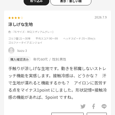
絞り込み
表示：新しい順
2026.7.9
涼しげな生地
色：76
サイズ：MG(ミディアムグレー)
ゴルフ歴
:21～30年
平均スコア
:90～99
ヘッドスピード
:35～39m/s
ゴルファータイプ
:エンジョイ
kazu 3
年代:
60代
性別:
男性
手触りが涼しげな生地です。動きを邪魔しないストレ
ッチ機能を実感します。接触冷感は、どうかな？ 汗
で生地が濡れると機能するかも？ アイロンに苦労す
る点をマイナス1point にしました。形状記憶+接触冷
感の機能があれば、5point ですね。