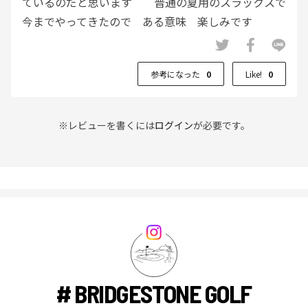
ているのだと思います 普通の夏用のスラックスで
今までやってきたので ある意味 楽しみです
術後経過 ラウンドＯＫでるのがいつや
ら・・・・ 準備だけはしたくて 我慢できず購入
参考になった
0
Like!
0
しました
※レビューを書くには
ログイン
が必要です。
# BRIDGESTONE GOLF