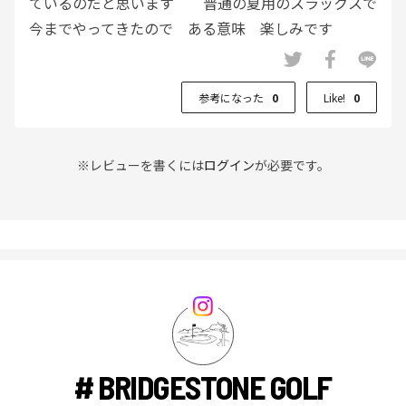
ているのだと思います 普通の夏用のスラックスで
今までやってきたので ある意味 楽しみです
術後経過 ラウンドＯＫでるのがいつや
ら・・・・ 準備だけはしたくて 我慢できず購入
参考になった
0
Like!
0
しました
※レビューを書くには
ログイン
が必要です。
# BRIDGESTONE GOLF