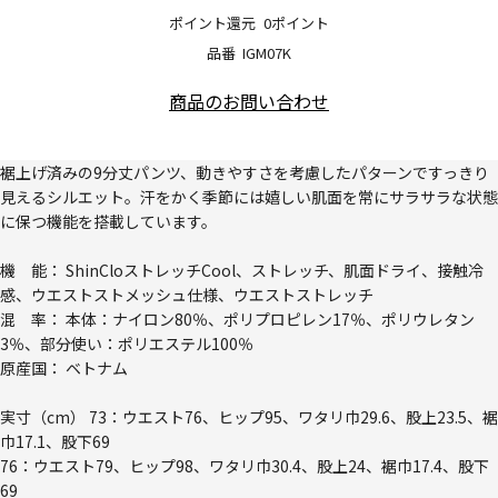
ポイント還元
0ポイント
品番
IGM07K
商品のお問い合わせ
裾上げ済みの9分丈パンツ、動きやすさを考慮したパターンですっきり
見えるシルエット。汗をかく季節には嬉しい肌面を常にサラサラな状態
に保つ機能を搭載しています。
機 能： ShinCloストレッチCool、ストレッチ、肌面ドライ、接触冷
感、ウエストストメッシュ仕様、ウエストストレッチ
混 率： 本体：ナイロン80％、ポリプロピレン17％、ポリウレタン
3％、部分使い：ポリエステル100％
原産国： ベトナム
実寸（cm） 73：ウエスト76、ヒップ95、ワタリ巾29.6、股上23.5、裾
巾17.1、股下69
76：ウエスト79、ヒップ98、ワタリ巾30.4、股上24、裾巾17.4、股下
69