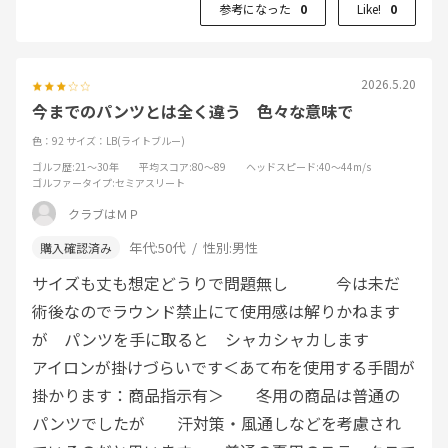
参考になった
0
Like!
0
2026.5.20
今までのパンツとは全く違う 色々な意味で
色：92
サイズ：LB(ライトブルー)
ゴルフ歴
:21～30年
平均スコア
:80～89
ヘッドスピード
:40～44m/s
ゴルファータイプ
:セミアスリート
クラブはＭＰ
年代:
50代
性別:
男性
サイズも丈も想定どうりで問題無し 今は未だ
術後なのでラウンド禁止にて使用感は解りかねます
が パンツを手に取ると シャカシャカします
アイロンが掛けづらいです＜あて布を使用する手間が
掛かります：商品指示有＞ 冬用の商品は普通の
パンツでしたが 汗対策・風通しなどを考慮され