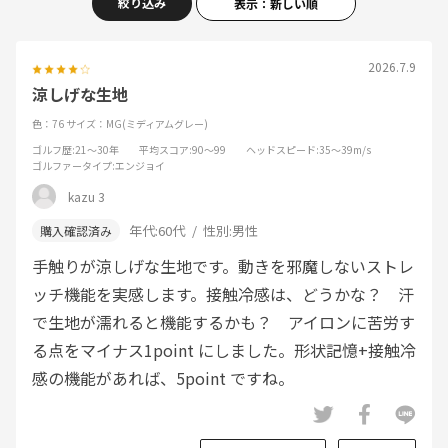
絞り込み
表示：新しい順
2026.7.9
涼しげな生地
色：76
サイズ：MG(ミディアムグレー)
ゴルフ歴
:21～30年
平均スコア
:90～99
ヘッドスピード
:35～39m/s
ゴルファータイプ
:エンジョイ
kazu 3
年代:
60代
性別:
男性
手触りが涼しげな生地です。動きを邪魔しないストレ
ッチ機能を実感します。接触冷感は、どうかな？ 汗
で生地が濡れると機能するかも？ アイロンに苦労す
る点をマイナス1point にしました。形状記憶+接触冷
感の機能があれば、5point ですね。