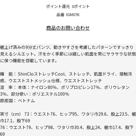
ポイント還元
0ポイント
品番
IGM07K
商品のお問い合わせ
裾上げ済みの9分丈パンツ、動きやすさを考慮したパターンですっきり
見えるシルエット。汗をかく季節には嬉しい肌面を常にサラサラな状態
に保つ機能を搭載しています。
機 能： ShinCloストレッチCool、ストレッチ、肌面ドライ、接触冷
感、ウエストストメッシュ仕様、ウエストストレッチ
混 率： 本体：ナイロン80％、ポリプロピレン17％、ポリウレタン
3％、部分使い：ポリエステル100％
原産国： ベトナム
実寸（cm） 73：ウエスト76、ヒップ95、ワタリ巾29.6、股上23.5、裾
巾17.1、股下69
76：ウエスト79、ヒップ98、ワタリ巾30.4、股上24、裾巾17.4、股下
69