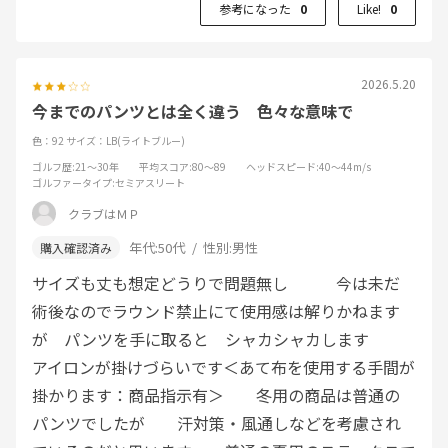
参考になった
0
Like!
0
2026.5.20
今までのパンツとは全く違う 色々な意味で
色：92
サイズ：LB(ライトブルー)
ゴルフ歴
:21～30年
平均スコア
:80～89
ヘッドスピード
:40～44m/s
ゴルファータイプ
:セミアスリート
クラブはＭＰ
年代:
50代
性別:
男性
サイズも丈も想定どうりで問題無し 今は未だ
術後なのでラウンド禁止にて使用感は解りかねます
が パンツを手に取ると シャカシャカします
アイロンが掛けづらいです＜あて布を使用する手間が
掛かります：商品指示有＞ 冬用の商品は普通の
パンツでしたが 汗対策・風通しなどを考慮され