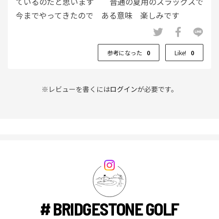
ているのだと思います 普通の夏用のスラックスで
今までやってきたので ある意味 楽しみです
術後経過 ラウンドＯＫでるのがいつや
ら・・・・ 準備だけはしたくて 我慢できず購入
参考になった
0
Like!
0
しました
※レビューを書くには
ログイン
が必要です。
# BRIDGESTONE GOLF