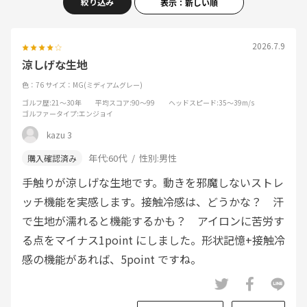
絞り込み
表示：新しい順
2026.7.9
涼しげな生地
色：76
サイズ：MG(ミディアムグレー)
ゴルフ歴
:21～30年
平均スコア
:90～99
ヘッドスピード
:35～39m/s
ゴルファータイプ
:エンジョイ
kazu 3
年代:
60代
性別:
男性
手触りが涼しげな生地です。動きを邪魔しないストレ
ッチ機能を実感します。接触冷感は、どうかな？ 汗
で生地が濡れると機能するかも？ アイロンに苦労す
る点をマイナス1point にしました。形状記憶+接触冷
感の機能があれば、5point ですね。