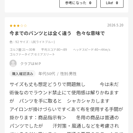
参考になった
0
Like!
0
2026.5.20
今までのパンツとは全く違う 色々な意味で
色：92
サイズ：LB(ライトブルー)
ゴルフ歴
:21～30年
平均スコア
:80～89
ヘッドスピード
:40～44m/s
ゴルファータイプ
:セミアスリート
クラブはＭＰ
年代:
50代
性別:
男性
サイズも丈も想定どうりで問題無し 今は未だ
術後なのでラウンド禁止にて使用感は解りかねます
が パンツを手に取ると シャカシャカします
アイロンが掛けづらいです＜あて布を使用する手間が
掛かります：商品指示有＞ 冬用の商品は普通の
パンツでしたが 汗対策・風通しなどを考慮され