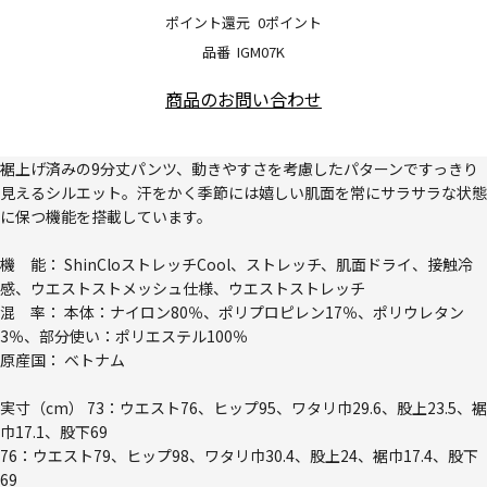
ポイント還元
0ポイント
品番
IGM07K
商品のお問い合わせ
裾上げ済みの9分丈パンツ、動きやすさを考慮したパターンですっきり
見えるシルエット。汗をかく季節には嬉しい肌面を常にサラサラな状態
に保つ機能を搭載しています。
機 能： ShinCloストレッチCool、ストレッチ、肌面ドライ、接触冷
感、ウエストストメッシュ仕様、ウエストストレッチ
混 率： 本体：ナイロン80％、ポリプロピレン17％、ポリウレタン
3％、部分使い：ポリエステル100％
原産国： ベトナム
実寸（cm） 73：ウエスト76、ヒップ95、ワタリ巾29.6、股上23.5、裾
巾17.1、股下69
76：ウエスト79、ヒップ98、ワタリ巾30.4、股上24、裾巾17.4、股下
69