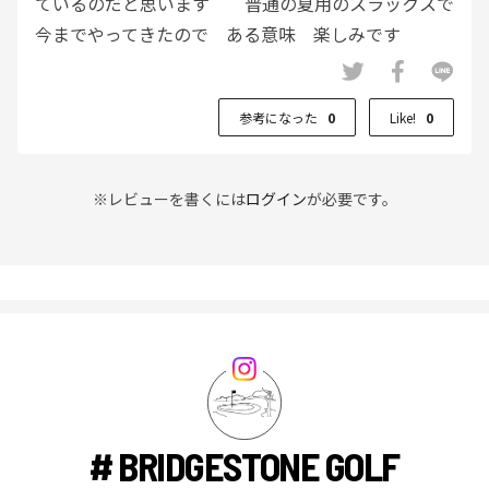
ているのだと思います 普通の夏用のスラックスで
今までやってきたので ある意味 楽しみです
術後経過 ラウンドＯＫでるのがいつや
ら・・・・ 準備だけはしたくて 我慢できず購入
参考になった
0
Like!
0
しました
※レビューを書くには
ログイン
が必要です。
# BRIDGESTONE GOLF