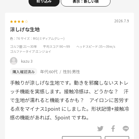
絞り込み
表示：新しい順
2026.7.9
涼しげな生地
色：76
サイズ：MG(ミディアムグレー)
ゴルフ歴
:21～30年
平均スコア
:90～99
ヘッドスピード
:35～39m/s
ゴルファータイプ
:エンジョイ
kazu 3
年代:
60代
性別:
男性
手触りが涼しげな生地です。動きを邪魔しないストレ
ッチ機能を実感します。接触冷感は、どうかな？ 汗
で生地が濡れると機能するかも？ アイロンに苦労す
る点をマイナス1point にしました。形状記憶+接触冷
感の機能があれば、5point ですね。