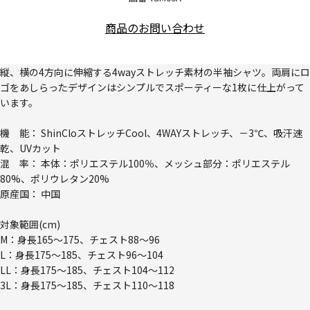
商品のお問い合わせ
縦、横の4方向に伸縮する4wayストレッチ素材の半袖シャツ。両肩にロ
ゴをあしらったデザインはシンプルでスポーティーな1枚に仕上がって
います。
機 能： ShinCloストレッチCool、4WAYストレッチ、－3℃、吸汗速
乾、UVカット
混 率： 本体：ポリエステル100％、メッシュ部分：ポリエステル
80%、ポリウレタン20%
原産国： 中国
対象範囲(cm)
M：身長165～175、チェスト88～96
L：身長175～185、チェスト96～104
LL：身長175～185、チェスト104～112
3L：身長175～185、チェスト110～118