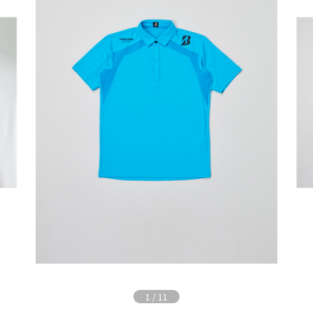
1
/
11