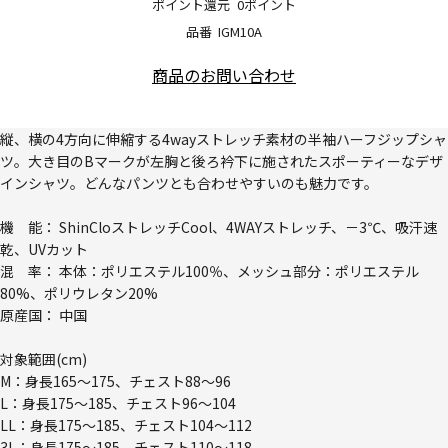
ポイント還元
0ポイント
品番
IGM10A
商品のお問い合わせ
縦、横の4方向に伸縮する4wayストレッチ素材の半袖ハーフジップシャ
ツ。大き目のBマークが左胸と後ろ衿下に施されたスポーティーなデザ
インシャツ。どんなパンツとも合わせやすいのも魅力です。
機 能： ShinCloストレッチCool、4WAYストレッチ、－3℃、吸汗速
乾、UVカット
混 率： 本体：ポリエステル100％、メッシュ部分：ポリエステル
80%、ポリウレタン20%
原産国： 中国
対象範囲(cm)
M：身長165～175、チェスト88～96
L：身長175～185、チェスト96～104
LL：身長175～185、チェスト104～112
3L：身長175～185、チェスト110～118