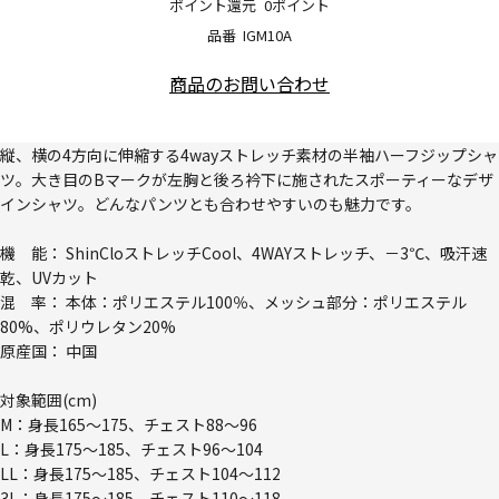
ポイント還元
0ポイント
品番
IGM10A
商品のお問い合わせ
縦、横の4方向に伸縮する4wayストレッチ素材の半袖ハーフジップシャ
ツ。大き目のBマークが左胸と後ろ衿下に施されたスポーティーなデザ
インシャツ。どんなパンツとも合わせやすいのも魅力です。
機 能： ShinCloストレッチCool、4WAYストレッチ、－3℃、吸汗速
乾、UVカット
混 率： 本体：ポリエステル100％、メッシュ部分：ポリエステル
80%、ポリウレタン20%
原産国： 中国
対象範囲(cm)
M：身長165～175、チェスト88～96
L：身長175～185、チェスト96～104
LL：身長175～185、チェスト104～112
3L：身長175～185、チェスト110～118