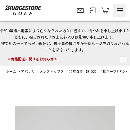
令和8年熊本地震により亡くなられた方々に謹んでお悔やみを申し上げますと
ともに、被災された皆さまに心よりお見舞い申し上げます。
今なら新規会員登録で1,000円OFFクーポンプレゼント！
被災地の一日でも早い復旧と、被災者の皆さまが平穏な生活を取り戻される
ことを祈念いたします。
＜商品配送に関するお知らせ＞
＜夏季休暇中のご注文・発送・お問い合わせ＞
ホーム
>
アパレル
>
メンズトップス
>
26年春夏 【B-02】 半袖ハーフZIPシャ