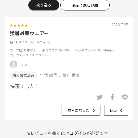
絞り込み
表示：新しい順
2026.7.27
猛暑対策ウエアー
色：L
サイズ：WH(ホワイト)
ゴルフ歴
:31年以上
平均スコア
:90～99
ヘッドスピード
:40～44m/s
ゴルファータイプ
:アスリート
ナオ
年代:
60代
性別:
男性
快適でした！
参考になった
0
Like!
0
※レビューを書くには
ログイン
が必要です。