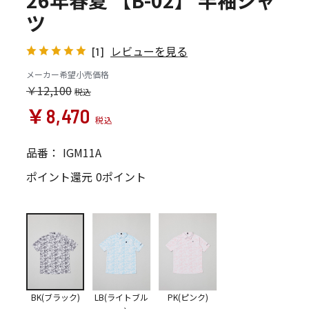
26年春夏 【B-02】 半袖シャ
ツ
レビューを見る
[1]
メーカー希望小売価格
￥12,100
￥8,470
品番：
IGM11A
ポイント還元
0ポイント
BK(ブラック)
LB(ライトブル
PK(ピンク)