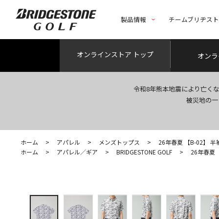
製品情報
チームブリヂス
オンライン
ストア トップ
オンラ
令和8年熊本地震により亡く
被災地の一
ホーム
>
アパレル
>
メンズトップス
>
26年春夏 【B-02】 
ホーム
>
アパレル／ギア
>
BRIDGESTONE GOLF
>
26年春夏 