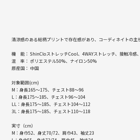
清涼感のある総柄プリントで存在感があり、コーディネイトの主役
機 能： ShinCloストレッチCool、4WAYストレッチ、接触冷感
混 率： ポリエステル50%、ナイロン50%
原産国： 中国
対象範囲(cm)
M：身長165～175、チェスト88～96
L：身長175～185、チェスト96～104
LL：身長175～185、チェスト104～112
3L：身長175～185、チェスト110～118
実寸（cm）
M：身巾52、身丈70/72、肩巾43、袖丈23