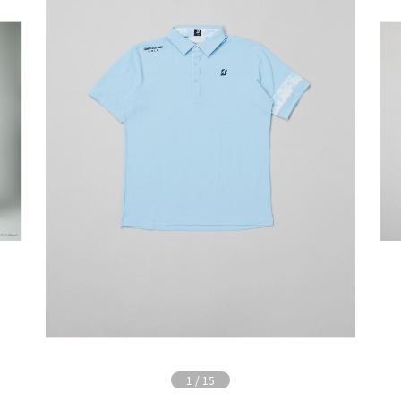
1
/
15