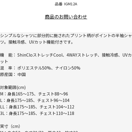
品番
IGM12A
商品のお問い合わせ
シンプルなシャツに部分的に施されたプリント柄がポイントの半袖シャ
ツ。接触冷感、UVカット機能付きです。
機 能： ShinCloストレッチCool、4WAYストレッチ、接触冷感、UVカ
ット
混 率： ポリエステル50%、ナイロン50%
原産国： 中国
対象範囲(cm)
M：身長165～175、チェスト88～96
L：身長175～185、チェスト96～104
LL：身長175～185、チェスト104～112
3L：身長175～185、チェスト110～118
実寸（cm）