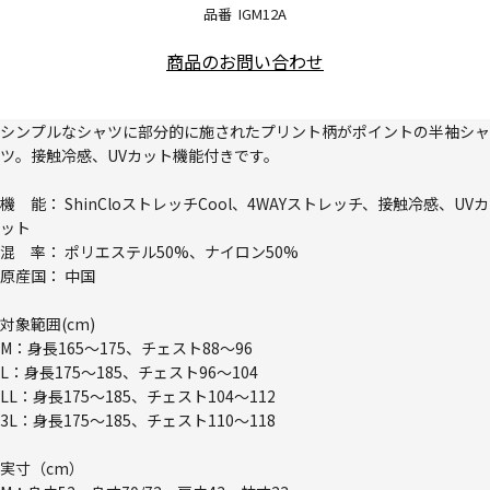
品番
IGM12A
商品のお問い合わせ
シンプルなシャツに部分的に施されたプリント柄がポイントの半袖シャ
ツ。接触冷感、UVカット機能付きです。
機 能： ShinCloストレッチCool、4WAYストレッチ、接触冷感、UVカ
ット
混 率： ポリエステル50%、ナイロン50%
原産国： 中国
対象範囲(cm)
M：身長165～175、チェスト88～96
L：身長175～185、チェスト96～104
LL：身長175～185、チェスト104～112
3L：身長175～185、チェスト110～118
実寸（cm）