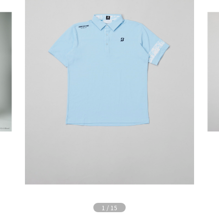
1
/
15