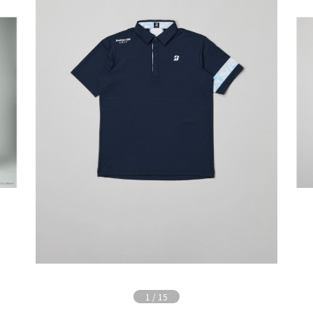
1
/
15