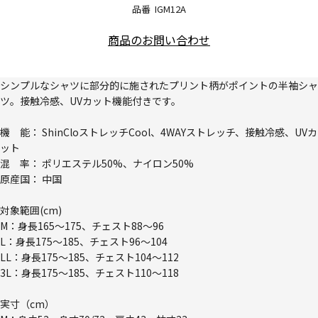
品番
IGM12A
商品のお問い合わせ
シンプルなシャツに部分的に施されたプリント柄がポイントの半袖シャ
ツ。接触冷感、UVカット機能付きです。
機 能： ShinCloストレッチCool、4WAYストレッチ、接触冷感、UVカ
ット
混 率： ポリエステル50%、ナイロン50%
原産国： 中国
対象範囲(cm)
M：身長165～175、チェスト88～96
L：身長175～185、チェスト96～104
LL：身長175～185、チェスト104～112
3L：身長175～185、チェスト110～118
実寸（cm）