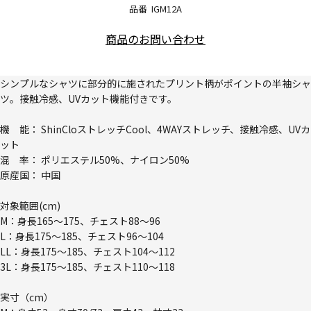
品番
IGM12A
商品のお問い合わせ
シンプルなシャツに部分的に施されたプリント柄がポイントの半袖シャ
ツ。接触冷感、UVカット機能付きです。
機 能： ShinCloストレッチCool、4WAYストレッチ、接触冷感、UVカ
ット
混 率： ポリエステル50%、ナイロン50%
原産国： 中国
対象範囲(cm)
M：身長165～175、チェスト88～96
L：身長175～185、チェスト96～104
LL：身長175～185、チェスト104～112
3L：身長175～185、チェスト110～118
実寸（cm）