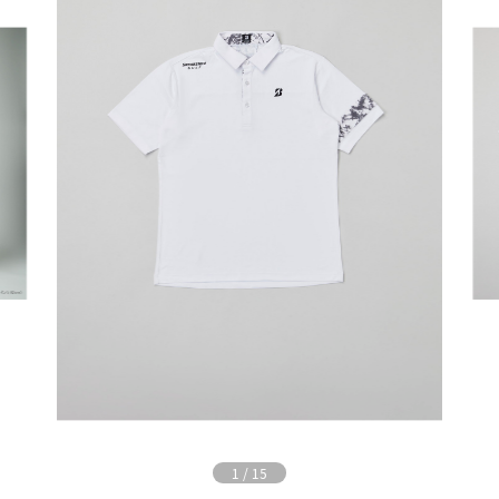
1
/
15