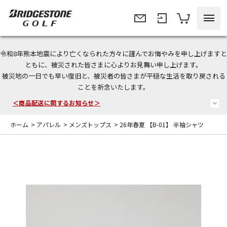
令和8年熊本地震により亡くなられた方々に謹んでお悔やみを申し上げますと
今なら新規会員登録で1,000円OFFクーポンプレゼント！
ともに、被災された皆さまに心よりお見舞い申し上げます。
被災地の一日でも早い復旧と、被災者の皆さまが平穏な生活を取り戻される
＜商品配送に関するお知らせ＞
ことを祈念いたします。
＜夏季休暇中のご注文・発送・お問い合わせ＞
ホーム
>
アパレル
>
メンズトップス
>
26年春夏 【B-01】 半袖シャツ