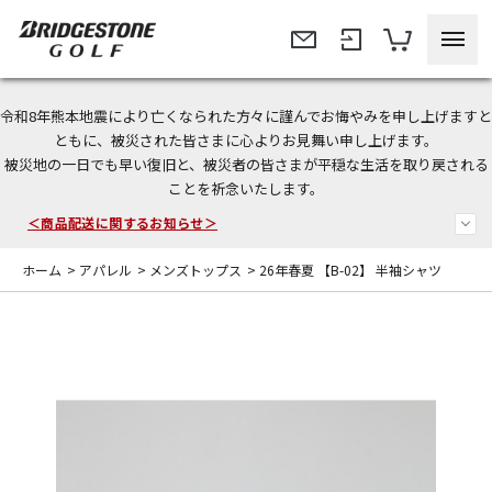
令和8年熊本地震により亡くなられた方々に謹んでお悔やみを申し上げますと
今なら新規会員登録で1,000円OFFクーポンプレゼント！
ともに、被災された皆さまに心よりお見舞い申し上げます。
被災地の一日でも早い復旧と、被災者の皆さまが平穏な生活を取り戻される
＜商品配送に関するお知らせ＞
ことを祈念いたします。
＜夏季休暇中のご注文・発送・お問い合わせ＞
ホーム
>
アパレル
>
メンズトップス
>
26年春夏 【B-02】 半袖シャツ