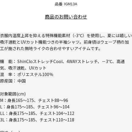
品番
IGM13A
商品のお問い合わせ
衣服内温度上昇を抑える特殊機能素材（-3℃）を使用し、夏には嬉しい
吸汗速乾とUVカット機能つきの半袖シャツ。前身頃はウェーブ柄の加
工が施された無地ライクの合わせやすいアイテムです。
機 能： ShinCloストレッチCool、4WAYストレッチ、－3℃、高通
気、吸汗速乾、UVカット
混 率： ポリエステル100％
原産国： 中国
対象範囲(cm)
M：身長165～175、チェスト88～96
L：身長175～185、チェスト96～104
LL：身長175～185、チェスト104～112
3L：身長175～185、チェスト110～118