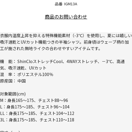
品番
IGM13A
商品のお問い合わせ
衣服内温度上昇を抑える特殊機能素材（-3℃）を使用し、夏には嬉しい
吸汗速乾とUVカット機能つきの半袖シャツ。前身頃はウェーブ柄の加
工が施された無地ライクの合わせやすいアイテムです。
機 能： ShinCloストレッチCool、4WAYストレッチ、－3℃、高通
気、吸汗速乾、UVカット
混 率： ポリエステル100％
原産国： 中国
対象範囲(cm)
M：身長165～175、チェスト88～96
L：身長175～185、チェスト96～104
LL：身長175～185、チェスト104～112
3L：身長175～185、チェスト110～118