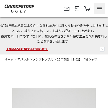
令和8年熊本地震により亡くなられた方々に謹んでお悔やみを申し上げますと
今なら新規会員登録で1,000円OFFクーポンプレゼント！
ともに、被災された皆さまに心よりお見舞い申し上げます。
被災地の一日でも早い復旧と、被災者の皆さまが平穏な生活を取り戻される
＜商品配送に関するお知らせ＞
ことを祈念いたします。
＜夏季休暇中のご注文・発送・お問い合わせ＞
ホーム
>
アパレル
>
メンズトップス
>
26年春夏 【B-02】 半袖シャツ