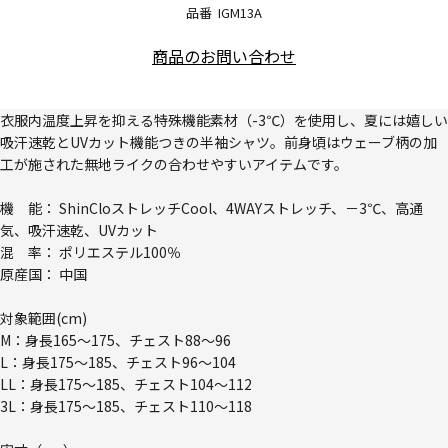
品番
IGM13A
商品のお問い合わせ
衣服内温度上昇を抑える特殊機能素材（-3℃）を使用し、夏には嬉しい
吸汗速乾とUVカット機能つきの半袖シャツ。前身頃はウェーブ柄の加
工が施された無地ライクの合わせやすいアイテムです。
機 能： ShinCloストレッチCool、4WAYストレッチ、－3℃、高通
気、吸汗速乾、UVカット
混 率： ポリエステル100％
原産国： 中国
対象範囲(cm)
M：身長165～175、チェスト88～96
L：身長175～185、チェスト96～104
LL：身長175～185、チェスト104～112
3L：身長175～185、チェスト110～118