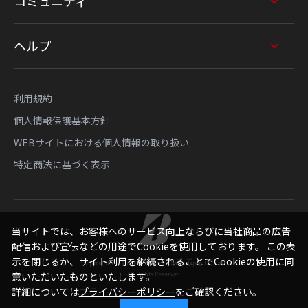
コミュニティ
ヘルプ
利用規約
個人情報保護基本方針
WEBサイトにおける個人情報の取り扱い
特定商法に基づく表示
当サイトでは、お客様へのサービス向上ならびに当社商品の広告
配信および宣伝などの用途でCookieを使用しております。 この表
示を閉じるか、サイト利用を継続されることでCookieの使用に同
Copyright © Bridgestone Sports Sales Japan Co., Ltd.
All Rights Reserved.
意いただいたものといたします。
詳細については
プライバシーポリシー
をご確認ください。