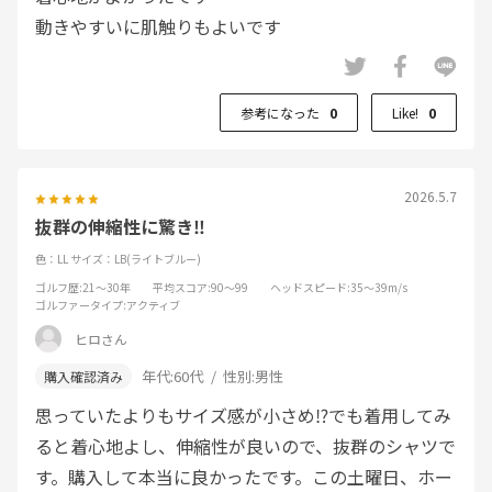
動きやすいに肌触りもよいです
参考になった
0
Like!
0
2026.5.7
抜群の伸縮性に驚き‼️
色：LL
サイズ：LB(ライトブルー)
ゴルフ歴
:21～30年
平均スコア
:90～99
ヘッドスピード
:35～39m/s
ゴルファータイプ
:アクティブ
ヒロさん
年代:
60代
性別:
男性
思っていたよりもサイズ感が小さめ⁉️でも着用してみ
ると着心地よし、伸縮性が良いので、抜群のシャツで
す。購入して本当に良かったです。この土曜日、ホー