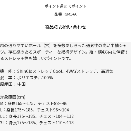
ポイント還元
0ポイント
品番
IGM14A
商品のお問い合わせ
風の通りやすいホール（穴）を多数あしらった通気性の高い半袖シャ
ツ。存在感のあるスポーティーな総柄デザイン。縦・横4方向に伸縮す
るストレッチ性も嬉しいポイントです。
機 能： ShinCloストレッチCool、4WAYストレッチ、高通気
混 率： ポリエステル100％
原産国： 中国
対象範囲(cm)
M：身長165～175、チェスト88～96
L：身長175～185、チェスト96～104
LL：身長175～185、チェスト104～112
3L：身長175～185、チェスト110～118