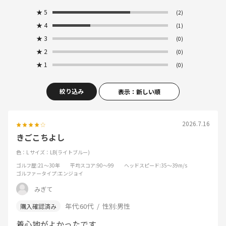
★
5
(2)
★
4
(1)
★
3
(0)
★
2
(0)
★
1
(0)
絞り込み
表示：新しい順
2026.7.16
きごこちよし
色：L
サイズ：LB(ライトブルー)
ゴルフ歴
:21～30年
平均スコア
:90～99
ヘッドスピード
:35～39m/s
ゴルファータイプ
:エンジョイ
みぎて
年代:
60代
性別:
男性
着心地がよかったです