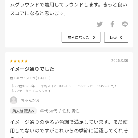
ムグラウンドで着用してラウンドします。きっと良い
スコアになると思います。
参考になった
0
Like!
0
2026.3.30
イメージ通りでした
色：3L
サイズ：YE(イエロー)
ゴルフ歴
:6～10年
平均スコア
:100～109
ヘッドスピード
:35～39m/s
ゴルファータイプ
:エンジョイ
ちゃんだお
年代:
50代
性別:
男性
イメージ通りの明るい色調で満足しています。まだ使
用してないのですがこれからの季節に活躍してくれそ