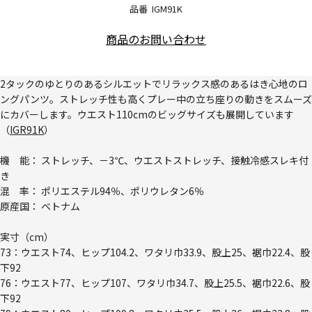
品番
IGM91K
商品のお問い合わせ
2タックのゆとりのあるシルエットでリラックス感のあるはき心地のロ
ングパンツ。ストレッチ性も高くプレー中の立ち座りの動きをスムーズ
にカバーします。ウエスト110cmのビッグサイズも展開しています
（
IGR91K
）
機 能： ストレッチ、－3℃、ウエストストレッチ、接触冷感スレキ付
き
混 率： ポリエステル94％、ポリウレタン6％
原産国： ベトナム
実寸（cm）
73：ウエスト74、ヒップ104.2、ワタリ巾33.9、股上25、裾巾22.4、股
下92
76：ウエスト77、ヒップ107、ワタリ巾34.7、股上25.5、裾巾22.6、股
下92