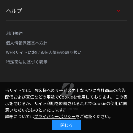
ヘルプ
利用規約
個人情報保護基本方針
WEBサイトにおける個人情報の取り扱い
特定商法に基づく表示
当サイトでは、お客様へのサービス向上ならびに当社商品の広告
配信および宣伝などの用途でCookieを使用しております。 この表
示を閉じるか、サイト利用を継続されることでCookieの使用に同
Copyright © Bridgestone Sports Sales Japan Co., Ltd.
意いただいたものといたします。
All Rights Reserved.
詳細については
プライバシーポリシー
をご確認ください。
閉じる