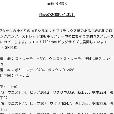
品番
IGM91K
商品のお問い合わせ
2タックのゆとりのあるシルエットでリラックス感のあるはき心地のロ
ングパンツ。ストレッチ性も高くプレー中の立ち座りの動きをスムーズ
にカバーします。ウエスト110cmのビッグサイズも展開しています
（
IGR91K
）
機 能： ストレッチ、－3℃、ウエストストレッチ、接触冷感スレキ付
き
混 率： ポリエステル94％、ポリウレタン6％
原産国： ベトナム
実寸（cm）
73：ウエスト74、ヒップ104.2、ワタリ巾33.9、股上25、裾巾22.4、股
下92
76：ウエスト77、ヒップ107、ワタリ巾34.7、股上25.5、裾巾22.6、股
下92