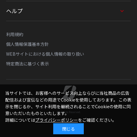
ヘルプ
利用規約
個人情報保護基本方針
WEBサイトにおける個人情報の取り扱い
特定商法に基づく表示
当サイトでは、お客様へのサービス向上ならびに当社商品の広告
配信および宣伝などの用途でCookieを使用しております。 この表
示を閉じるか、サイト利用を継続されることでCookieの使用に同
Copyright © Bridgestone Sports Sales Japan Co., Ltd.
意いただいたものといたします。
All Rights Reserved.
詳細については
プライバシーポリシー
をご確認ください。
閉じる