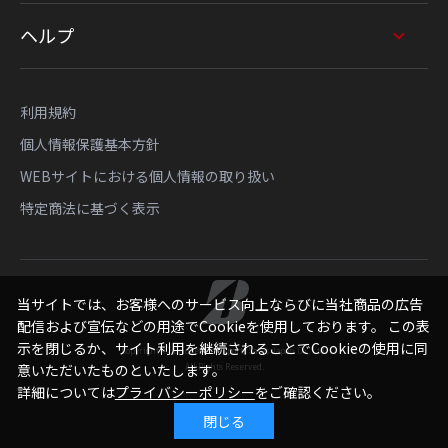
ヘルプ
利用規約
個人情報保護基本方針
WEBサイトにおける個人情報の取り扱い
特定商法に基づく表示
当サイトでは、お客様へのサービス向上ならびに当社商品の広告
配信および宣伝などの用途でCookieを使用しております。 この表
示を閉じるか、サイト利用を継続されることでCookieの使用に同
Copyright © Bridgestone Sports Sales Japan Co., Ltd.
意いただいたものといたします。
All Rights Reserved.
詳細については
プライバシーポリシー
をご確認ください。
閉じる