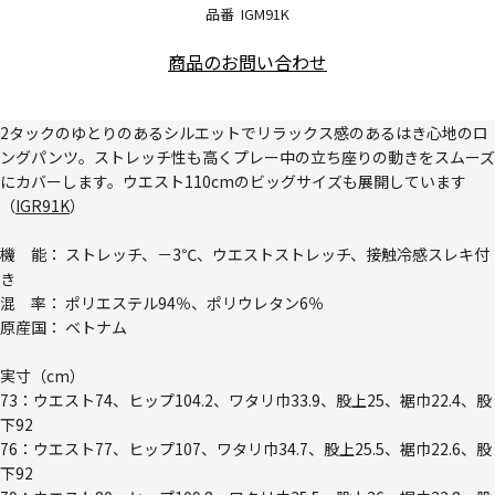
品番
IGM91K
商品のお問い合わせ
2タックのゆとりのあるシルエットでリラックス感のあるはき心地のロ
ングパンツ。ストレッチ性も高くプレー中の立ち座りの動きをスムーズ
にカバーします。ウエスト110cmのビッグサイズも展開しています
（
IGR91K
）
機 能： ストレッチ、－3℃、ウエストストレッチ、接触冷感スレキ付
き
混 率： ポリエステル94％、ポリウレタン6％
原産国： ベトナム
実寸（cm）
73：ウエスト74、ヒップ104.2、ワタリ巾33.9、股上25、裾巾22.4、股
下92
76：ウエスト77、ヒップ107、ワタリ巾34.7、股上25.5、裾巾22.6、股
下92