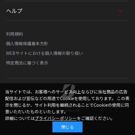
ヘルプ
利用規約
個人情報保護基本方針
WEBサイトにおける個人情報の取り扱い
特定商法に基づく表示
当サイトでは、お客様へのサービス向上ならびに当社商品の広告
配信および宣伝などの用途でCookieを使用しております。 この表
示を閉じるか、サイト利用を継続されることでCookieの使用に同
Copyright © Bridgestone Sports Sales Japan Co., Ltd.
意いただいたものといたします。
All Rights Reserved.
詳細については
プライバシーポリシー
をご確認ください。
閉じる