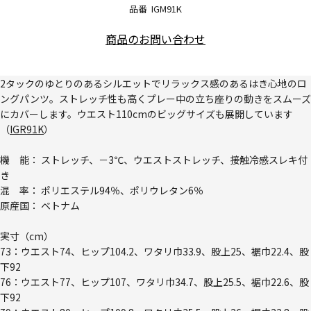
品番
IGM91K
商品のお問い合わせ
2タックのゆとりのあるシルエットでリラックス感のあるはき心地のロ
ングパンツ。ストレッチ性も高くプレー中の立ち座りの動きをスムーズ
にカバーします。ウエスト110cmのビッグサイズも展開しています
（
IGR91K
）
機 能： ストレッチ、－3℃、ウエストストレッチ、接触冷感スレキ付
き
混 率： ポリエステル94％、ポリウレタン6％
原産国： ベトナム
実寸（cm）
73：ウエスト74、ヒップ104.2、ワタリ巾33.9、股上25、裾巾22.4、股
下92
76：ウエスト77、ヒップ107、ワタリ巾34.7、股上25.5、裾巾22.6、股
下92