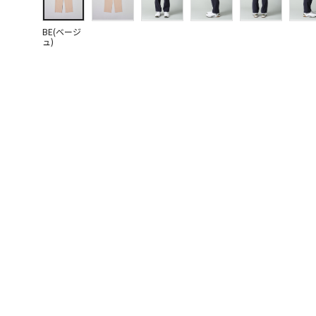
BE(ベージ
ュ)