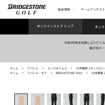
製品情報
チームブリヂス
オンライン
ストア トップ
オンラ
令和8年熊本地震により亡く
被災地の一
ホーム
>
アパレル
>
メンズボトムス
>
26年春夏 2タックロ
ホーム
>
アパレル／ギア
>
BRIDGESTONE GOLF
>
26年春夏