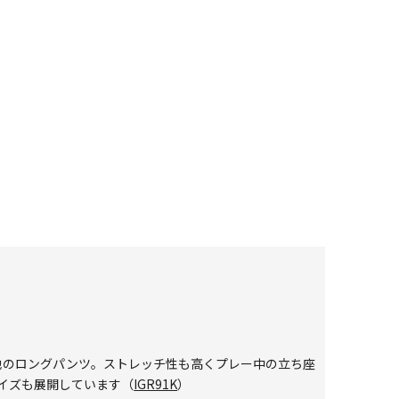
地のロングパンツ。ストレッチ性も高くプレー中の立ち座
サイズも展開しています（
IGR91K
）