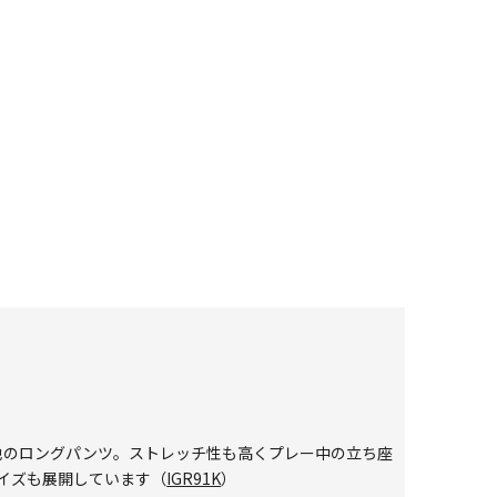
地のロングパンツ。ストレッチ性も高くプレー中の立ち座
サイズも展開しています（
IGR91K
）