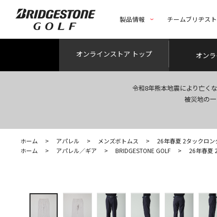
製品情報
チームブリヂス
オンライン
ストア トップ
オンラ
令和8年熊本地震により亡く
被災地の一
ホーム
>
アパレル
>
メンズボトムス
>
26年春夏 2タックロ
ホーム
>
アパレル／ギア
>
BRIDGESTONE GOLF
>
26年春夏