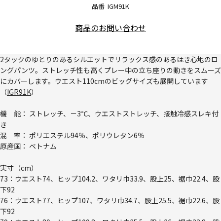
品番
IGM91K
商品のお問い合わせ
2タックのゆとりのあるシルエットでリラックス感のあるはき心地のロ
ングパンツ。ストレッチ性も高くプレー中の立ち座りの動きをスムーズ
にカバーします。ウエスト110cmのビッグサイズも展開しています
（
IGR91K
）
機 能： ストレッチ、－3℃、ウエストストレッチ、接触冷感スレキ付
き
混 率： ポリエステル94％、ポリウレタン6％
原産国： ベトナム
実寸（cm）
73：ウエスト74、ヒップ104.2、ワタリ巾33.9、股上25、裾巾22.4、股
下92
76：ウエスト77、ヒップ107、ワタリ巾34.7、股上25.5、裾巾22.6、股
下92