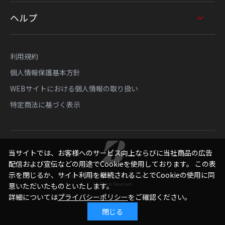
ヘルプ
利用規約
個人情報保護基本方針
WEBサイトにおける個人情報の取り扱い
特定商法に基づく表示
当サイトでは、お客様へのサービス向上ならびに当社商品の広告
配信および宣伝などの用途でCookieを使用しております。 この表
示を閉じるか、サイト利用を継続されることでCookieの使用に同
Copyright © Bridgestone Sports Sales Japan Co., Ltd.
意いただいたものといたします。
All Rights Reserved.
詳細については
プライバシーポリシー
をご確認ください。
閉じる