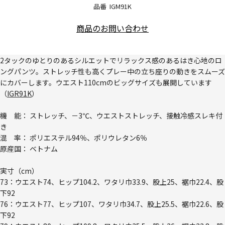
品番
IGM91K
商品のお問い合わせ
2タックのゆとりのあるシルエットでリラックス感のあるはき心地のロ
ングパンツ。ストレッチ性も高くプレー中の立ち座りの動きをスムーズ
にカバーします。ウエスト110cmのビッグサイズも展開しています
（
IGR91K
）
機 能： ストレッチ、－3℃、ウエストストレッチ、接触冷感スレキ付
き
混 率： ポリエステル94％、ポリウレタン6％
原産国： ベトナム
実寸（cm）
73：ウエスト74、ヒップ104.2、ワタリ巾33.9、股上25、裾巾22.4、股
下92
76：ウエスト77、ヒップ107、ワタリ巾34.7、股上25.5、裾巾22.6、股
下92