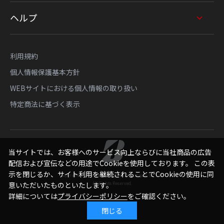
ヘルプ
利用規約
個人情報保護基本方針
WEBサイトにおける個人情報の取り扱い
特定商法に基づく表示
当サイトでは、お客様へのサービス向上ならびに当社商品の広告
配信および宣伝などの用途でCookieを使用しております。 この表
示を閉じるか、サイト利用を継続されることでCookieの使用に同
Copyright © Bridgestone Sports Sales Japan Co., Ltd.
意いただいたものといたします。
All Rights Reserved.
詳細については
プライバシーポリシー
をご確認ください。
閉じる