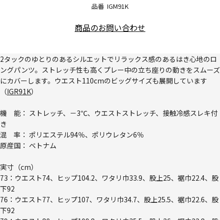
品番
IGM91K
商品のお問い合わせ
2タックのゆとりのあるシルエットでリラックス感のあるはき心地のロ
ングパンツ。ストレッチ性も高くプレー中の立ち座りの動きをスムーズ
にカバーします。ウエスト110cmのビッグサイズも展開しています
（
IGR91K
）
機 能： ストレッチ、－3℃、ウエストストレッチ、接触冷感スレキ付
き
混 率： ポリエステル94％、ポリウレタン6％
原産国： ベトナム
実寸（cm）
73：ウエスト74、ヒップ104.2、ワタリ巾33.9、股上25、裾巾22.4、股
下92
76：ウエスト77、ヒップ107、ワタリ巾34.7、股上25.5、裾巾22.6、股
下92