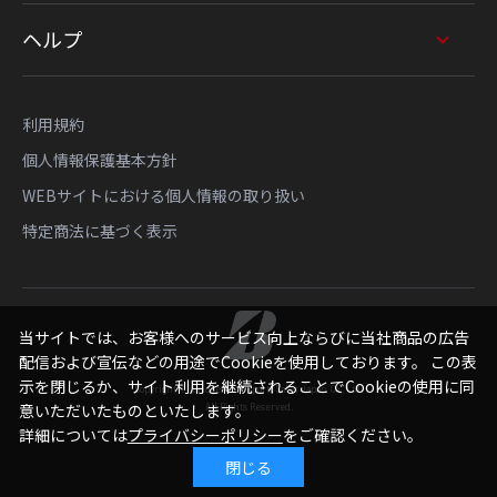
ヘルプ
利用規約
個人情報保護基本方針
WEBサイトにおける個人情報の取り扱い
特定商法に基づく表示
当サイトでは、お客様へのサービス向上ならびに当社商品の広告
配信および宣伝などの用途でCookieを使用しております。 この表
示を閉じるか、サイト利用を継続されることでCookieの使用に同
Copyright © Bridgestone Sports Sales Japan Co., Ltd.
意いただいたものといたします。
All Rights Reserved.
詳細については
プライバシーポリシー
をご確認ください。
閉じる