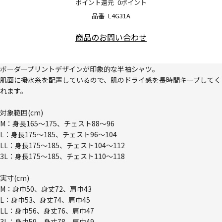
ポイント還元
0ポイント
品番
L4G31A
商品のお問い合わせ
ボーダープリントデザインが印象的な半袖シャツ。
肌面に撥水糸を配置しているので、肌のドライ感を長時間キープしてく
れます。
対象範囲(cm)
M：身長165～175、チェスト88～96
L：身長175～185、チェスト96～104
LL：身長175～185、チェスト104～112
3L：身長175～185、チェスト110～118
実寸(cm)
M：身巾50、身丈72、肩巾43
L：身巾53、身丈74、肩巾45
LL：身巾56、身丈76、肩巾47
3L：身巾59、身丈78、肩巾49