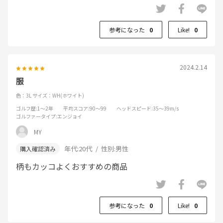
参考になった
0
Like!
0
2024.2.14
服
色：3L
サイズ：WH(ホワイト)
ゴルフ歴
:1～2年
平均スコア
:90～99
ヘッドスピード
:35～39m/s
ゴルファータイプ
:エンジョイ
MY
年代:
20代
性別:
男性
柄もカッコよくおすすめの商品
参考になった
0
Like!
0