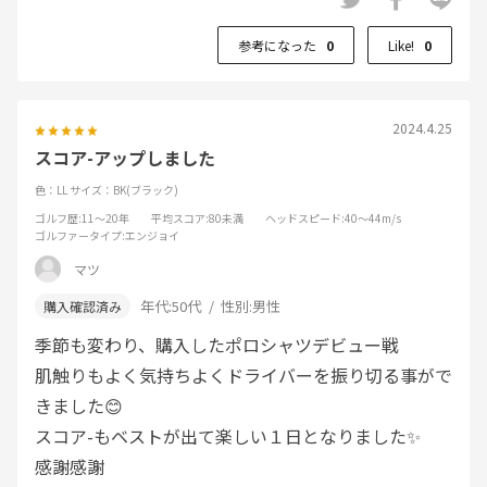
参考になった
0
Like!
0
2024.4.25
スコア-アップしました
色：LL
サイズ：BK(ブラック)
ゴルフ歴
:11～20年
平均スコア
:80未満
ヘッドスピード
:40～44m/s
ゴルファータイプ
:エンジョイ
マツ
年代:
50代
性別:
男性
季節も変わり、購入したポロシャツデビュー戦
肌触りもよく気持ちよくドライバーを振り切る事がで
きました😊
スコア-もベストが出て楽しい１日となりました✨
感謝感謝