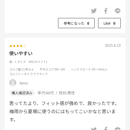
参考になった
0
Like!
0
2025.6.23
使いやすい
色：L
サイズ：WH(ホワイト)
ゴルフ歴
:31年以上
平均スコア
:80～89
ヘッドスピード
:40～44m/s
ゴルファータイプ
:アクティブ
kimo
年代:
60代
性別:
男性
思ってたより、フィット感が強めで、良かったです。
梅雨から夏場に使うのにはもってこいかなと思いま
す。