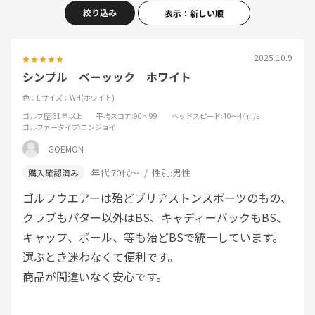
絞り込み
表示：新しい順
2025.10.9
シンプル ベーッック ホワイト
色：L
サイズ：WH(ホワイト)
ゴルフ歴
:31年以上
平均スコア
:90～99
ヘッドスピード
:40～44m/s
ゴルファータイプ
:エンジョイ
GOEMON
年代:
70代～
性別:
男性
ゴルフウエアーは殆どブリヂストンスポーツのもの、
クラブもパター以外はBS、キャディーバックもBS、
キャップ、ボール、等も殆どBSで統一しています。
選ぶとき迷わなくて便利です。
商品が間違いなく安心です。