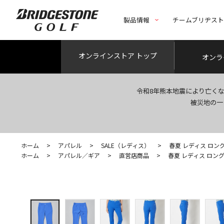
製品情報
チームブリヂス
オンライン
ストア トップ
オンラ
令和8年熊本地震により亡く
被災地の一
ホーム
>
アパレル
>
SALE（レディス）
>
春夏 レディス ロン
ホーム
>
アパレル／ギア
>
直営店商品
>
春夏 レディス ロン