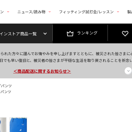
トン
ニュース/読み物
フィッティング試打会/レッスン
製
ランキング
インストア商品一覧
今なら新規会員登録で1,000円OFFクーポンプレゼント！
なられた方々に謹んでお悔やみを申し上げますとともに、被災された皆さまに
＜商品配送に関するお知らせ＞
日でも早い復旧と、被災者の皆さまが平穏な生活を取り戻されることを祈念
＜夏季休暇中のご注文・発送・お問い合わせ＞
グパンツ
グパンツ