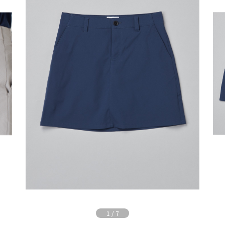
1
/
7