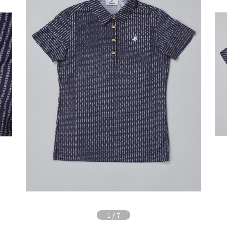
1
/
7