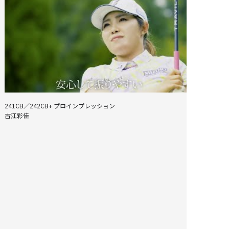
241CB／242CB+ プロインプレッション
24
古江彩佳
吉