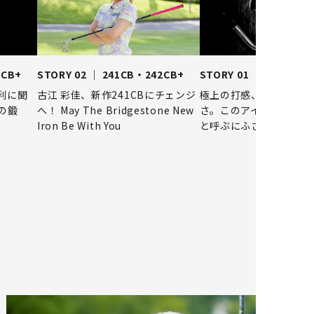
2CB+
STORY 02 ｜ 241CB・242CB+
STORY 01 ｜ 241CB・
利に聞
古江 彩佳、新作241CBにチェンジ
極上の打感、顔、そして
の鍛
へ！ May The Bridgestone New
さ。このアイアンこそ「T
Iron Be With You
と呼ぶにふさわしい