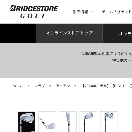
製品情報
チームブリヂス
オンライン
ストア トップ
オンラ
令和8年熊本地震により亡く
被災地の一
ホーム
>
クラブ
>
アイアン
>
【2024年モデル】【B シリーズ】 24