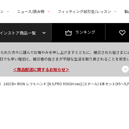
トン
ニュース/読み物
フィッティング試打会/レッスン
製
ランキング
インストア商品一覧
今なら新規会員登録で1,000円OFFクーポンプレゼント！
なられた方々に謹んでお悔やみを申し上げますとともに、被災された皆さまに
＜商品配送に関するお知らせ＞
日でも早い復旧と、被災者の皆さまが平穏な生活を取り戻されることを祈念
＜夏季休暇中のご注文・発送・お問い合わせ＞
2CB+ IRON レフトハンド [N.S.PRO 950GH neo] (スチール) 6本セット(#5～9,