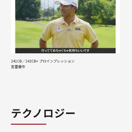
241CB／242CB+ プロインプレッション
宮里優作
テクノロジー