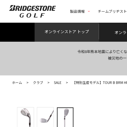
製品情報
チームブリヂス
オンライン
ストア トップ
オンラ
令和8年熊本地震により亡く
被災地の一
ホーム
>
クラブ
>
SALE
>
【特別生産モデル】TOUR B BRM HF W