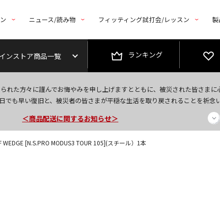
トン
ニュース/読み物
フィッティング試打会/レッスン
製
ランキング
インストア商品一覧
今なら新規会員登録で1,000円OFFクーポンプレゼント！
なられた方々に謹んでお悔やみを申し上げますとともに、被災された皆さまに
＜商品配送に関するお知らせ＞
日でも早い復旧と、被災者の皆さまが平穏な生活を取り戻されることを祈念
＜夏季休暇中のご注文・発送・お問い合わせ＞
EDGE [N.S.PRO MODUS3 TOUR 105](スチール）1本