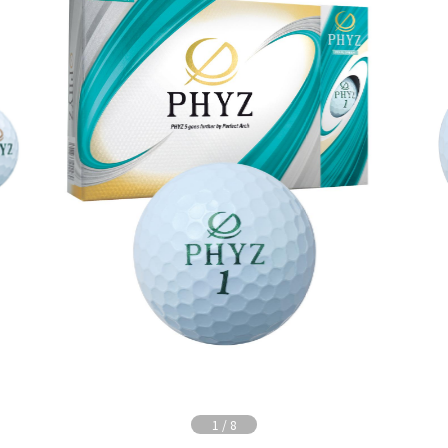
1
/
8