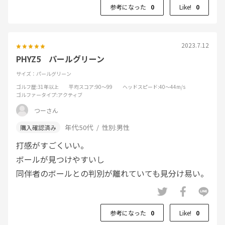
参考になった
0
Like!
0
2023.7.12
PHYZ5 パールグリーン
サイズ：パールグリーン
ゴルフ歴
:31年以上
平均スコア
:90～99
ヘッドスピード
:40～44m/s
ゴルファータイプ
:アクティブ
つーさん
年代:
50代
性別:
男性
打感がすごくいい。
ボールが見つけやすいし
同伴者のボールとの判別が離れていても見分け易い。
参考になった
0
Like!
0