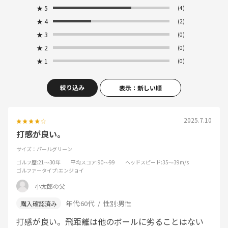
★
5
(4)
★
4
(2)
★
3
(0)
★
2
(0)
★
1
(0)
絞り込み
表示：新しい順
2025.7.10
打感が良い。
サイズ：パールグリーン
ゴルフ歴
:21～30年
平均スコア
:90～99
ヘッドスピード
:35～39m/s
ゴルファータイプ
:エンジョイ
小太郎の父
年代:
60代
性別:
男性
打感が良い。飛距離は他のボールに劣ることはない