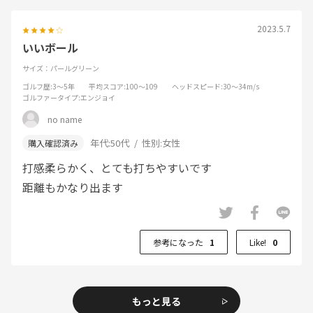
2023.5.7
いいボール
サイズ：パールグリーン
ゴルフ歴
:3～5年
平均スコア
:100～109
ヘッドスピード
:30～34m/s
ゴルファータイプ
:エンジョイ
no name
年代:
50代
性別:
女性
打感柔らかく、とても打ちやすいです
距離もかなり出ます
参考になった
1
Like!
0
もっと見る