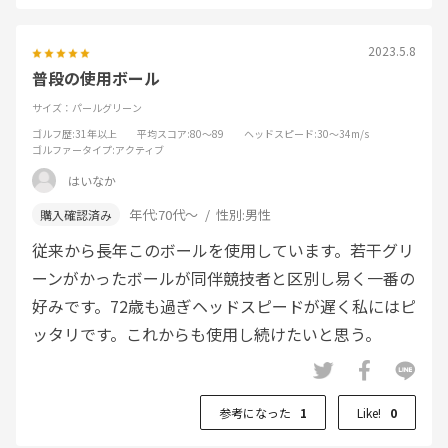
2023.5.8
普段の使用ボール
サイズ：パールグリーン
ゴルフ歴
:31年以上
平均スコア
:80～89
ヘッドスピード
:30～34m/s
ゴルファータイプ
:アクティブ
はいなか
年代:
70代～
性別:
男性
従来から長年このボールを使用しています。若干グリ
ーンがかったボールが同伴競技者と区別し易く一番の
好みです。72歳も過ぎヘッドスピードが遅く私にはピ
ッタリです。これからも使用し続けたいと思う。
参考になった
1
Like!
0