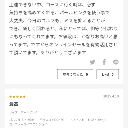
上達できない中、コースに行く時は、必ず
気持ちを高めてくれる、パールピンクを使う事で
大丈夫、今日のゴルフも、ミスを抑えることが
でき、楽しく回れると、私にとっては、御守り代わり
にもなってくれてます。お値段は、かなりお高いと思
ってます。ですからオンラインセールを有効活用させ
て頂いてます。ありがとうございます
参考になった
0
Like!
0
2025.4.10
最高
サイズ：パールピンク
ゴルフ歴
:21～30年
平均スコア
:90～99
ヘッドスピード
:35～39m/s
ゴルファータイプ
:エンジョイ