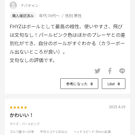
ナバチャン
年代:
70代～
性別:
男性
FHYZはボールとして最高の相性、使いやすさ、飛び
は文句なし！パールピンク色はほかのプレーヤとの差
別化ができ、自分のボールがすぐわかる（カラーボー
ル出ないところが良い）。
文句なしの評価です。
参考になった
0
Like!
0
2025.4.10
かわいい！
サイズ：パールピンク
ゴルフ歴
:6～10年
平均スコア
:120以上
ヘッドスピード
:30m/s未満