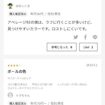
あおいくま
年代:
60代
性別:
男性
アベレージ93の僕は、ラフに行くことが多いけど、
見つけやすいカラーです。ロストしにくいです。
参考になった
0
Like!
1
2023.5.1
ボ－ルの色
サイズ：パールピンク
ゴルフ歴
:31年以上
平均スコア
:80～89
ヘッドスピード
:35～39m/s
ゴルファータイプ
:セミアスリート
トクちゃん
年代:
70代～
性別:
男性