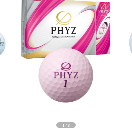
1
/
8