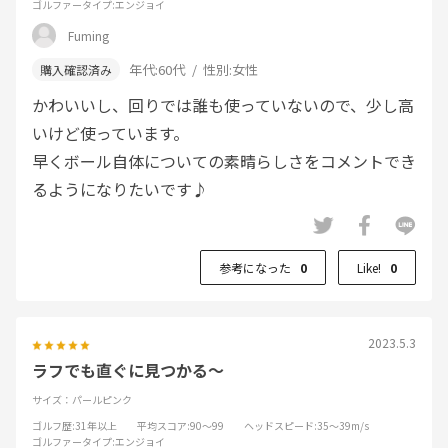
ゴルファータイプ
:エンジョイ
Fuming
年代:
60代
性別:
女性
かわいいし、回りでは誰も使っていないので、少し高
いけど使っています。
早くボール自体についての素晴らしさをコメントでき
るようになりたいです♪
参考になった
0
Like!
0
2023.5.3
ラフでも直ぐに見つかる〜
サイズ：パールピンク
ゴルフ歴
:31年以上
平均スコア
:90～99
ヘッドスピード
:35～39m/s
ゴルファータイプ
:エンジョイ