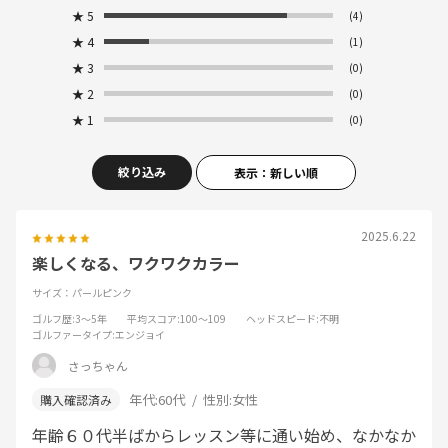
★
5
(4)
★
4
(1)
★
3
(0)
★
2
(0)
★
1
(0)
絞り込み
表示：新しい順
2025.6.22
楽しくなる、ワクワクカラー
サイズ：パールピンク
ゴルフ歴
:3～5年
平均スコア
:100～109
ヘッドスピード
:不明
ゴルファータイプ
:エンジョイ
さっちゃん
年代:
60代
性別:
女性
年齢６０代半ばからレッスン等に通い始め、なかなか