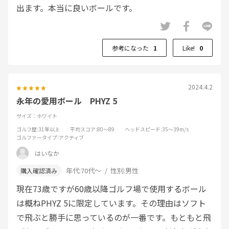
出ます。本当に良いボールです。
参考になった
1
Like!
0
2024.4.2
永年の愛用ボール PHYZ 5
サイズ：ホワイト
ゴルフ歴
:31年以上
平均スコア
:80～89
ヘッドスピード
:35～39m/s
ゴルファータイプ
:アクティブ
はいなか
年代:
70代～
性別:
男性
現在73歳ですが60歳以降ゴルフ場で使用するボール
は概ねPHYZ 5に限定しています。その理由はソフト
で飛ぶと勝手に思っているのが一番です。もともと飛