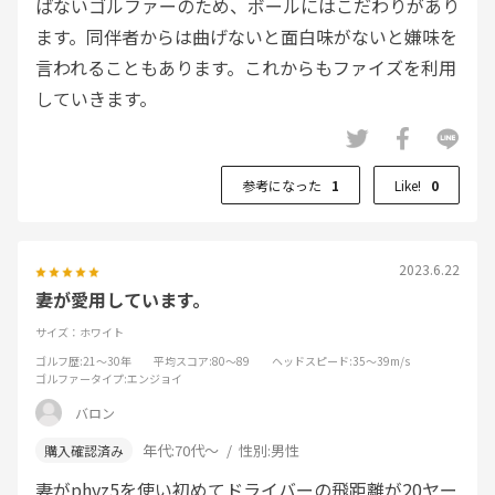
ばないゴルファーのため、ボールにはこだわりがあり
ます。同伴者からは曲げないと面白味がないと嫌味を
言われることもあります。これからもファイズを利用
していきます。
参考になった
1
Like!
0
2023.6.22
妻が愛用しています。
サイズ：ホワイト
ゴルフ歴
:21～30年
平均スコア
:80～89
ヘッドスピード
:35～39m/s
ゴルファータイプ
:エンジョイ
バロン
年代:
70代～
性別:
男性
妻がphyz5を使い初めてドライバーの飛距離が20ヤー