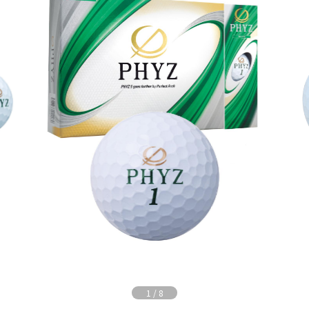
1
/
8