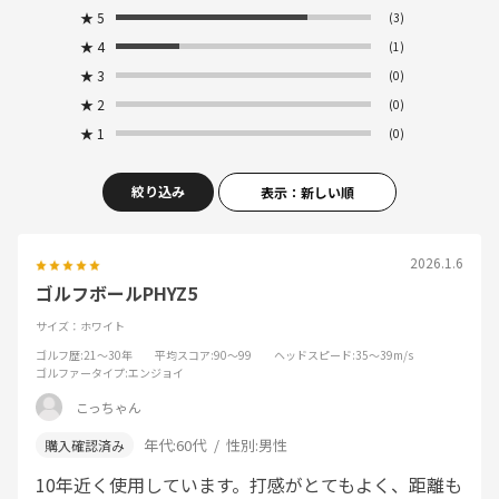
★
5
(3)
★
4
(1)
★
3
(0)
★
2
(0)
★
1
(0)
絞り込み
表示：新しい順
2026.1.6
ゴルフボールPHYZ5
サイズ：ホワイト
ゴルフ歴
:21～30年
平均スコア
:90～99
ヘッドスピード
:35～39m/s
ゴルファータイプ
:エンジョイ
こっちゃん
年代:
60代
性別:
男性
10年近く使用しています。打感がとてもよく、距離も