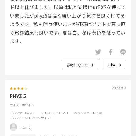
ド以上伸びました。以前は私と同様tourBXSを使って
いましたがphyz5は高く舞い上がり気持ち良く打てる
ようです。私も時々使いますが打感はソフトで真っ直
ぐ飛び結果も良いです。夏は白、冬は黄色を使ってい
ます。
参考になった
1
Like!
0
2023.5.2
PHYZ 5
サイズ：ホワイト
ゴルフ歴
:31年以上
平均スコア
:90～99
ヘッドスピード
:不明
ゴルファータイプ
:アクティブ
nomuj