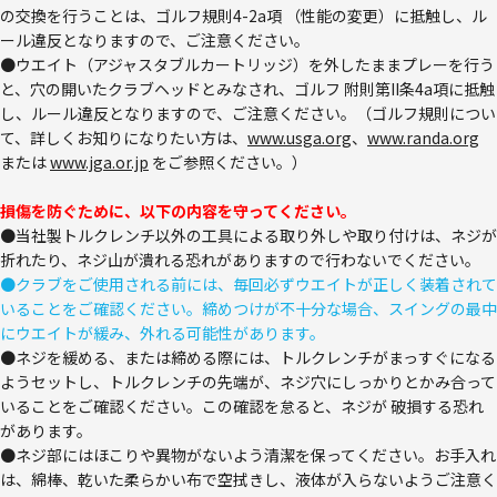
の交換を行うことは、ゴルフ規則4-2a項 （性能の変更）に抵触し、ル
ール違反となりますので、ご注意ください。
●ウエイト（アジャスタブルカートリッジ）を外したままプレーを行う
と、穴の開いたクラブヘッドとみなされ、ゴルフ 附則第II条4a項に抵触
し、ルール違反となりますので、ご注意ください。（ゴルフ規則につい
て、詳しくお知りになりたい方は、
www.usga.org
、
www.randa.org
または
www.jga.or.jp
をご参照ください。）
損傷を防ぐために、以下の内容を守ってください。
●当社製トルクレンチ以外の工具による取り外しや取り付けは、ネジが
折れたり、ネジ山が潰れる恐れがありますので行わないでください。
●クラブをご使用される前には、毎回必ずウエイトが正しく装着されて
いることをご確認ください。締めつけが不十分な場合、スイングの最中
にウエイトが緩み、外れる可能性があります。
●ネジを緩める、または締める際には、トルクレンチがまっすぐになる
ようセットし、トルクレンチの先端が、ネジ穴にしっかりとかみ合って
いることをご確認ください。この確認を怠ると、ネジが 破損する恐れ
があります。
●ネジ部にはほこりや異物がないよう清潔を保ってください。お手入れ
は、綿棒、乾いた柔らかい布で空拭きし、液体が入らないようご注意く