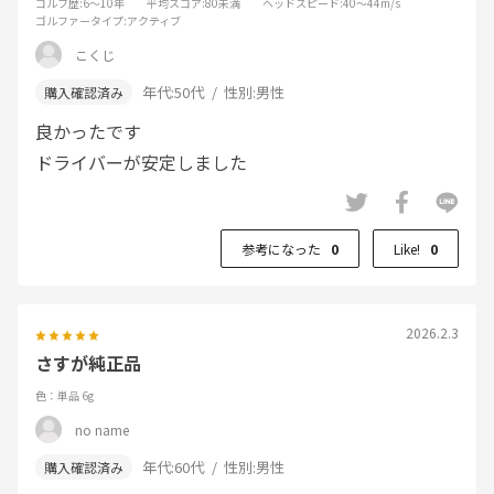
ゴルフ歴
:6～10年
平均スコア
:80未満
ヘッドスピード
:40～44m/s
ゴルファータイプ
:アクティブ
こくじ
年代:
50代
性別:
男性
良かったです
ドライバーが安定しました
参考になった
0
Like!
0
2026.2.3
さすが純正品
色：単品 6g
no name
年代:
60代
性別:
男性