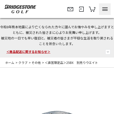
令和8年熊本地震により亡くなられた方々に謹んでお悔やみを申し上げますと
今なら新規会員登録で1,000円OFFクーポンプレゼント！
ともに、被災された皆さまに心よりお見舞い申し上げます。
被災地の一日でも早い復旧と、被災者の皆さまが平穏な生活を取り戻される
＜商品配送に関するお知らせ＞
ことを祈念いたします。
＜夏季休暇中のご注文・発送・お問い合わせ＞
ホーム
>
クラブ
>
その他
>
＜直営限定品＞25BX 別売りウエイト