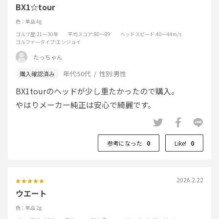
BX1☆tour
色：単品 4g
ゴルフ歴
:21～30年
平均スコア
:80～89
ヘッドスピード
:40～44m/s
ゴルファータイプ
:エンジョイ
たっちゃん
年代:
50代
性別:
男性
BX1tourのヘッドが少し重たかったので購入。
やはりメーカー純正は安心で綺麗です。
参考になった
0
Like!
0
2026.2.22
ウエート
色：単品 2g