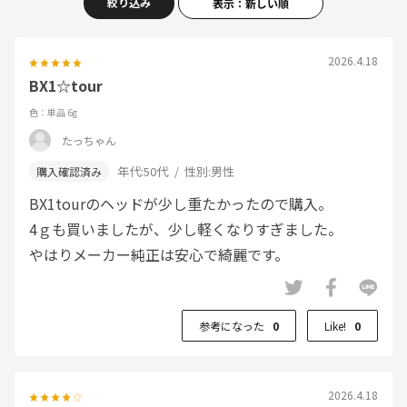
絞り込み
表示：新しい順
2026.4.18
BX1☆tour
色：単品 6g
たっちゃん
年代:
50代
性別:
男性
BX1tourのヘッドが少し重たかったので購入。
4ｇも買いましたが、少し軽くなりすぎました。
やはりメーカー純正は安心で綺麗です。
参考になった
0
Like!
0
2026.4.18