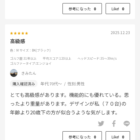
参考になった
0
Like!
0
2025.12.23
高級感
色：M
サイズ：BK(ブラック)
ゴルフ歴
:31年以上
平均スコア
:120以上
ヘッドスピード
:35～39m/s
ゴルファータイプ
:エンジョイ
きみたん
年代:
70代～
性別:
男性
とても高級感があります。機能的にも優れている。思
ったより重量があります。デザインが私（７０台)の
年齢より20歳下の方が似合うような気がします。
参考になった
0
Like!
0