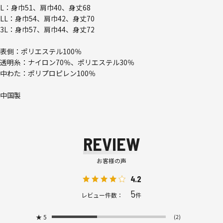
L：身巾51、肩巾40、身丈68
LL：身巾54、肩巾42、身丈70
3L：身巾57、肩巾44、身丈72
表側：ポリエステル100％
透明糸：ナイロン70％、ポリエステル30％
中わた：ポリプロピレン100％
中国製
REVIEW
お客様の声
4.2
5
レビュー件数：
件
★
5
(2)