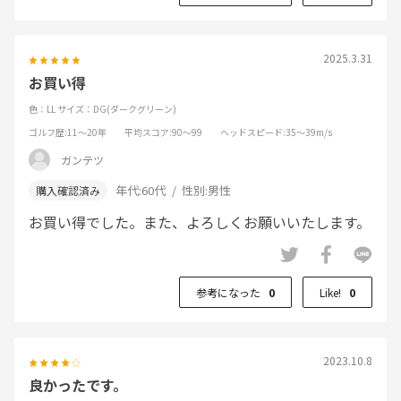
2025.3.31
お買い得
色：LL
サイズ：DG(ダークグリーン)
ゴルフ歴
:11～20年
平均スコア
:90～99
ヘッドスピード
:35～39m/s
ガンテツ
年代:
60代
性別:
男性
お買い得でした。また、よろしくお願いいたします。
参考になった
0
Like!
0
2023.10.8
良かったです。