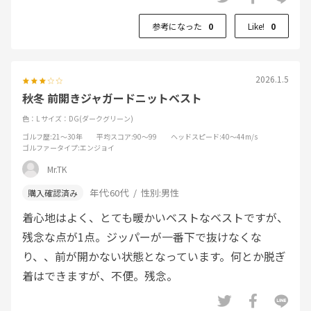
参考になった
0
Like!
0
2026.1.5
秋冬 前開きジャガードニットベスト
色：L
サイズ：DG(ダークグリーン)
ゴルフ歴
:21～30年
平均スコア
:90～99
ヘッドスピード
:40～44m/s
ゴルファータイプ
:エンジョイ
Mr.TK
年代:
60代
性別:
男性
着心地はよく、とても暖かいベストなベストですが、
残念な点が1点。ジッパーが一番下で抜けなくな
り、、前が開かない状態となっています。何とか脱ぎ
着はできますが、不便。残念。