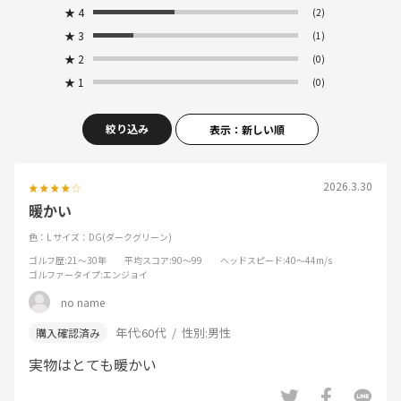
★
4
(2)
★
3
(1)
★
2
(0)
★
1
(0)
絞り込み
表示：新しい順
2026.3.30
暖かい
色：L
サイズ：DG(ダークグリーン)
ゴルフ歴
:21～30年
平均スコア
:90～99
ヘッドスピード
:40～44m/s
ゴルファータイプ
:エンジョイ
no name
年代:
60代
性別:
男性
実物はとても暖かい