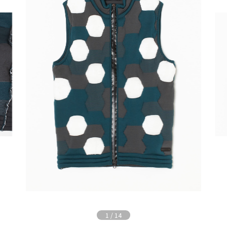
1
/
14