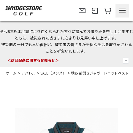
令和8年熊本地震により亡くなられた方々に謹んでお悔やみを申し上げますと
ともに、被災された皆さまに心よりお見舞い申し上げます。
今なら新規会員登録で1,000円OFFクーポンプレゼント！
被災地の一日でも早い復旧と、被災者の皆さまが平穏な生活を取り戻される
ことを祈念いたします。
＜商品配送に関するお知らせ＞
＜夏季休暇中のご注文・発送・お問い合わせ＞
ホーム
>
アパレル
>
SALE（メンズ）
>
秋冬 前開きジャガードニットベスト