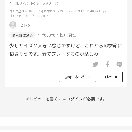
色：3L
サイズ：DG(ダークグリーン)
ゴルフ歴
:3～5年
平均スコア
:90～99
ヘッドスピード
:40～44m/s
ゴルファータイプ
:エンジョイ
ビトン
年代:
50代
性別:
男性
少しサイズが大きい感じですけど、これからの季節に
良さそうです。着てプレーするのが楽しみ。
参考になった
0
Like!
0
※レビューを書くには
ログイン
が必要です。