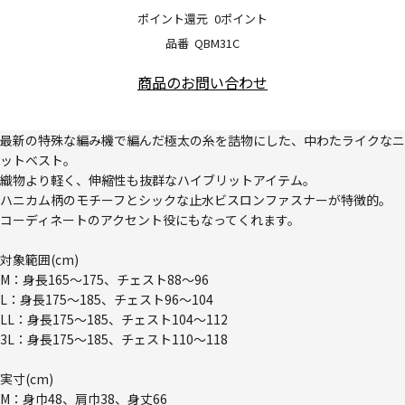
ポイント還元
0ポイント
品番
QBM31C
商品のお問い合わせ
最新の特殊な編み機で編んだ極太の糸を詰物にした、中わたライクなニ
ットベスト。
織物より軽く、伸縮性も抜群なハイブリットアイテム。
ハニカム柄のモチーフとシックな止水ビスロンファスナーが特徴的。
コーディネートのアクセント役にもなってくれます。
対象範囲(cm)
M：身長165～175、チェスト88～96
L：身長175～185、チェスト96～104
LL：身長175～185、チェスト104～112
3L：身長175～185、チェスト110～118
実寸(cm)
M：身巾48、肩巾38、身丈66