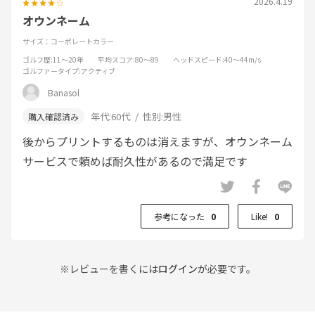
2026.4.19
オウンネーム
サイズ：コーポレートカラー
ゴルフ歴
:11～20年
平均スコア
:80～89
ヘッドスピード
:40～44m/s
ゴルファータイプ
:アクティブ
Banasol
年代:
60代
性別:
男性
後からプリントするものは消えますが、オウンネーム
サービスで頼めば耐久性があるので満足です
参考になった
0
Like!
0
※レビューを書くには
ログイン
が必要です。