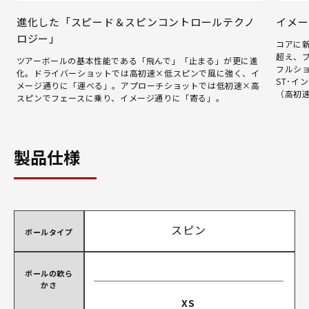
進化した「スピード＆スピンコントロールテクノ
イメー
ロジー」
コアに
超え、
ツアーボールの基本性能である「飛んで」「止まる」が更に進
フルシ
化。ドライバーショットでは高初速×低スピンで風に強く、イ
ST･イ
メージ通りに「運べる」。アプローチショットでは低初速×高
（高初
スピンでフェースに乗り、イメージ通りに「寄る」。
製品仕様
スピン
ボールタイプ
ボールの軟ら
かさ
XS