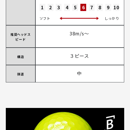
1
2
3
4
5
6
7
8
9
10
ソフト
しっかり
38m/s～
推奨ヘッドス
ピード
３ピース
構造
中
弾道