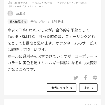
ゴルフ歴
:31年以上
平均スコア
:90～99
ヘッドスピード
:35～39m/s
ゴルファータイプ
:セミアスリート
OK牧場
年代:
70代～
性別:
男性
今までTitleist V1でしたが，全体的な印象として
TourB XSは打感，打った時の音，フィーリングどれ
をとっても最高と思います．オウンネームのサービス
は継続して欲しいです．
ボールに識別子を必ずつけていますが，コーポレート
カラーに黄色を足すとベルギー国旗になるのも大変好
きなところです．
参考になった
0
Like!
0