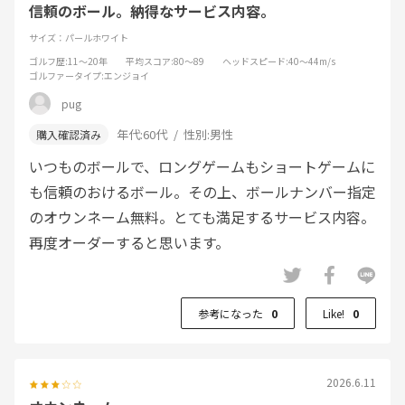
信頼のボール。納得なサービス内容。
サイズ：パールホワイト
ゴルフ歴
:11～20年
平均スコア
:80～89
ヘッドスピード
:40～44m/s
ゴルファータイプ
:エンジョイ
pug
年代:
60代
性別:
男性
いつものボールで、ロングゲームもショートゲームに
も信頼のおけるボール。その上、ボールナンバー指定
のオウンネーム無料。とても満足するサービス内容。
再度オーダーすると思います。
参考になった
0
Like!
0
2026.6.11