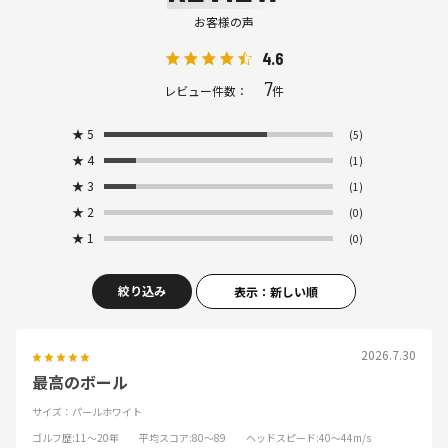
お客様の声
4.6
7
レビュー件数：
件
★
5
(5)
★
4
(1)
★
3
(1)
★
2
(0)
★
1
(0)
絞り込み
表示：新しい順
2026.7.30
最高のボール
サイズ：パールホワイト
ゴルフ歴
:11～20年
平均スコア
:80～89
ヘッドスピード
:40～44m/s