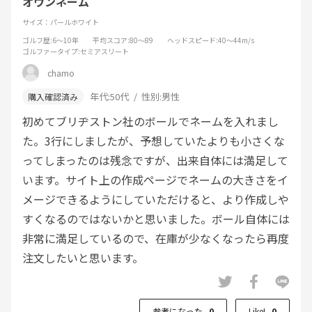
オウンネーム
サイズ：パールホワイト
ゴルフ歴
:6～10年
平均スコア
:80～89
ヘッドスピード
:40～44m/s
ゴルファータイプ
:セミアスリート
chamo
年代:
50代
性別:
男性
初めてブリヂストン社のボールでネームを入れまし
た。3行にしましたが、予想していたよりも小さくな
ってしまったのは残念ですが、出来自体には満足して
います。サイト上の作成ページでネームの大きさをイ
メージできるようにしていただけると、より作成しや
すくなるのではないかと思いました。ボール自体には
非常に満足しているので、在庫が少なくなったら再度
注文したいと思います。
参考になった
0
Like!
0