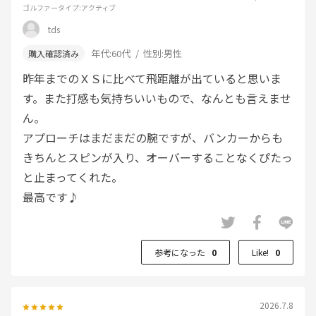
ゴルファータイプ
:アクティブ
tds
年代:
60代
性別:
男性
昨年までのＸＳに比べて飛距離が出ていると思いま
す。また打感も気持ちいいもので、なんとも言えませ
ん。
アプローチはまだまだの腕ですが、バンカーからも
きちんとスピンが入り、オーバーすることなくぴたっ
と止まってくれた。
最高です♪
参考になった
0
Like!
0
2026.7.8