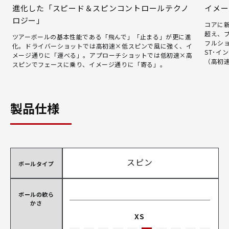
進化した「スピード＆スピンコントロールテクノ
イメー
ロジー」
コアに
超え、
ツアーボールの基本性能である「飛んで」「止まる」が更に進
フルシ
化。ドライバーショットでは高初速×低スピンで風に強く、イ
ST･イ
メージ通りに「運べる」。アプローチショットでは低初速×高
（高初
スピンでフェースに乗り、イメージ通りに「寄る」。
製品仕様
スピン
ボールタイプ
ボールの軟ら
かさ
XS