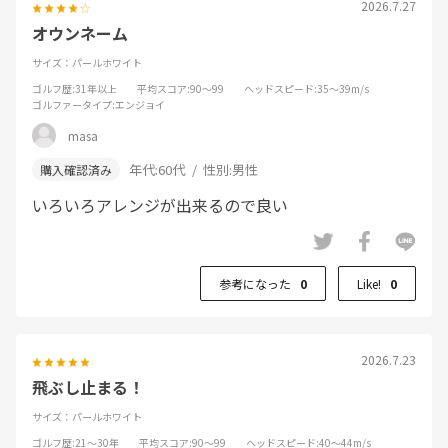
2026.7.27
オウンネーム
サイズ：パールホワイト
ゴルフ歴
:31年以上
平均スコア
:90～99
ヘッドスピード
:35～39m/s
ゴルファータイプ
:エンジョイ
masa
年代:
60代
性別:
男性
いろいろアレンジが出来るので良い
参考になった
0
Like!
0
2026.7.23
飛ぶし止まる！
サイズ：パールホワイト
ゴルフ歴
:21～30年
平均スコア
:90～99
ヘッドスピード
:40～44m/s