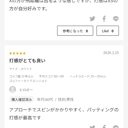
Xの方が飛距離は出るような感じですが、打感はXSの
方が自分好みです。
参考になった
0
Like!
0
2026.2.25
打感がとても良い
サイズ：ホワイト
ゴルフ歴
:31年以上
平均スコア
:80～89
ヘッドスピード
:35～39m/s
ゴルファータイプ
:エンジョイ
ヒロボー
年代:
60代
性別:
男性
アプローチでスピンがかかりやすく、パッティングの
打感が最高です