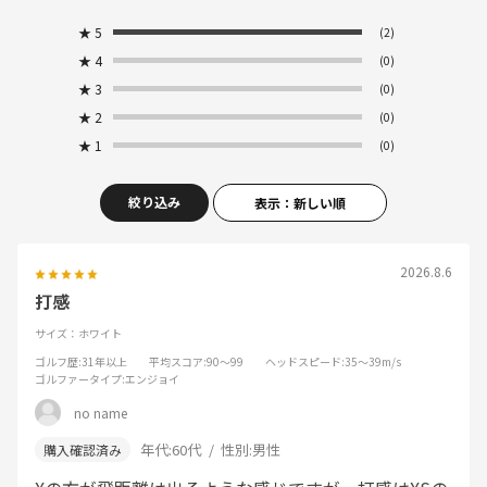
★
5
(2)
★
4
(0)
★
3
(0)
★
2
(0)
★
1
(0)
絞り込み
表示：新しい順
2026.8.6
打感
サイズ：ホワイト
ゴルフ歴
:31年以上
平均スコア
:90～99
ヘッドスピード
:35～39m/s
ゴルファータイプ
:エンジョイ
no name
年代:
60代
性別:
男性