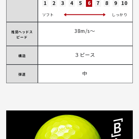
1
2
3
4
5
6
7
8
9
10
ソフト
しっかり
38m/s～
推奨ヘッドス
ピード
３ピース
構造
中
弾道