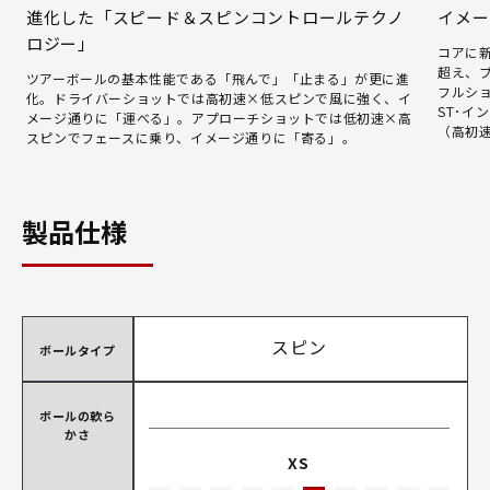
進化した「スピード＆スピンコントロールテクノ
イメー
ロジー」
コアに
超え、
ツアーボールの基本性能である「飛んで」「止まる」が更に進
フルシ
化。ドライバーショットでは高初速×低スピンで風に強く、イ
ST･イ
メージ通りに「運べる」。アプローチショットでは低初速×高
（高初
スピンでフェースに乗り、イメージ通りに「寄る」。
製品仕様
スピン
ボールタイプ
ボールの軟ら
かさ
XS