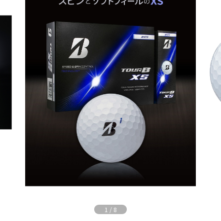
1
/
8