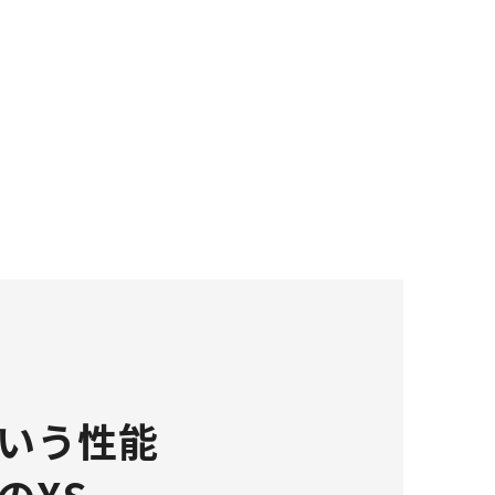
いう性能
のXS