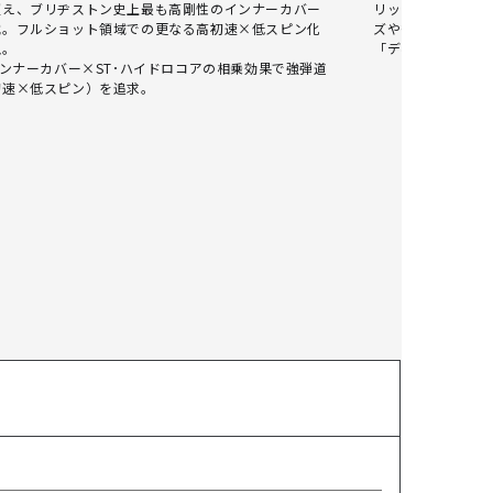
超え、ブリヂストン史上最も高剛性のインナーカバー
リップレス･バイ
載。フルショット領域での更なる高初速×低スピン化
ズや多くのプロが
現。
「ディープ感」は
インナーカバー×ST･ハイドロコアの相乗効果で強弾道
初速×低スピン）を追求。