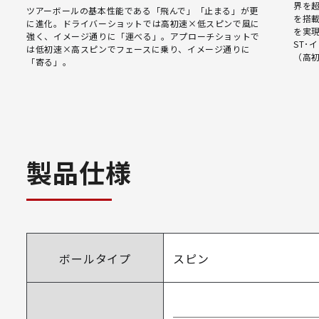
界を
ツアーボールの基本性能である「飛んで」「止まる」が更
を搭
に進化。ドライバーショットでは高初速×低スピンで風に
を実
強く、イメージ通りに「運べる」。アプローチショットで
ST･
は低初速×高スピンでフェースに乗り、イメージ通りに
（高
「寄る」。
製品仕様
ボールタイプ
スピン