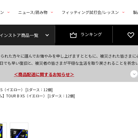
トン
ニュース/読み物
フィッティング試打会/レッスン
製
ランキング
インストア商品一覧
今なら新規会員登録で1,000円OFFクーポンプレゼント！
なられた方々に謹んでお悔やみを申し上げますとともに、被災された皆さまに
＜商品配送に関するお知らせ＞
日でも早い復旧と、被災者の皆さまが平穏な生活を取り戻されることを祈念
＜夏季休暇中のご注文・発送・お問い合わせ＞
S（イエロー） [1ダース：12個]
TOUR B XS（イエロー） [1ダース：12個]