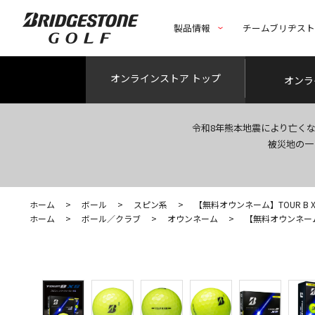
製品情報
チームブリヂス
オンライン
ストア トップ
オンラ
令和8年熊本地震により亡く
被災地の一
ホーム
>
ボール
>
スピン系
>
【無料オウンネーム】TOUR B X
ホーム
>
ボール／クラブ
>
オウンネーム
>
【無料オウンネーム】