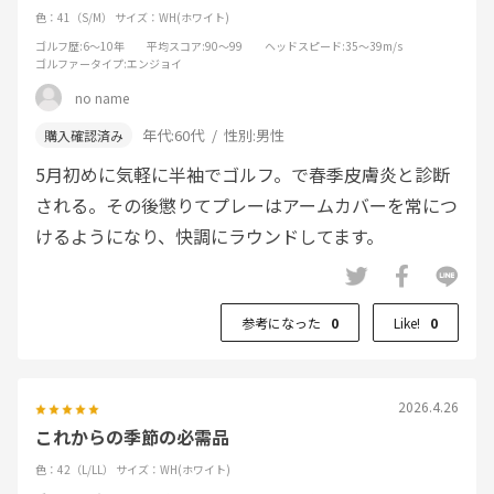
色：41（S/M）
サイズ：WH(ホワイト)
ゴルフ歴
:6～10年
平均スコア
:90～99
ヘッドスピード
:35～39m/s
ゴルファータイプ
:エンジョイ
no name
年代:
60代
性別:
男性
5月初めに気軽に半袖でゴルフ。で春季皮膚炎と診断
される。その後懲りてプレーはアームカバーを常につ
けるようになり、快調にラウンドしてます。
参考になった
0
Like!
0
2026.4.26
これからの季節の必需品
色：42（L/LL）
サイズ：WH(ホワイト)