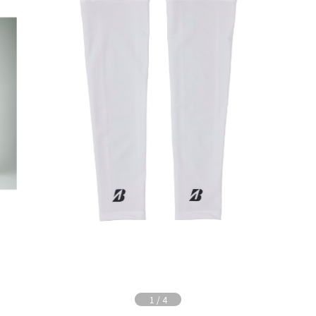
1
/
4