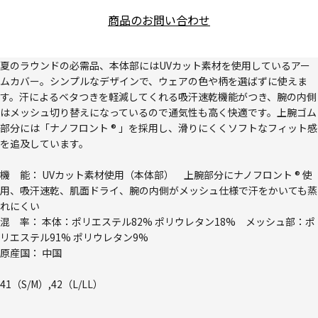
商品のお問い合わせ
夏のラウンドの必需品、本体部にはUVカット素材を使用しているアー
ムカバー。シンプルなデザインで、ウェアの色や柄を選ばずに使えま
す。汗によるベタつきを軽減してくれる吸汗速乾機能がつき、腕の内側
はメッシュ切り替えになっているので通気性も高く快適です。上腕ゴム
部分には「ナノフロント ® 」を採用し、滑りにくくソフトなフィット感
を追及しています。
機 能： UVカット素材使用（本体部） 上腕部分にナノフロント ® 使
用、吸汗速乾、肌面ドライ、腕の内側がメッシュ仕様で汗をかいても蒸
れにくい
混 率： 本体：ポリエステル82% ポリウレタン18% メッシュ部：ポ
リエステル91% ポリウレタン9%
原産国： 中国
41（S/M）,42（L/LL）