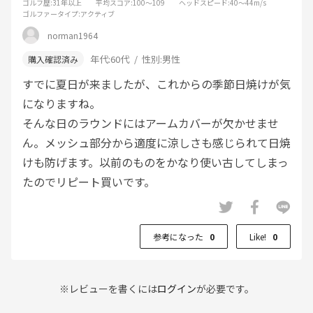
ゴルフ歴
:31年以上
平均スコア
:100～109
ヘッドスピード
:40～44m/s
ゴルファータイプ
:アクティブ
norman1964
年代:
60代
性別:
男性
すでに夏日が来ましたが、これからの季節日焼けが気
になりますね。
そんな日のラウンドにはアームカバーが欠かせませ
ん。メッシュ部分から適度に涼しさも感じられて日焼
けも防げます。以前のものをかなり使い古してしまっ
たのでリピート買いです。
参考になった
0
Like!
0
※レビューを書くには
ログイン
が必要です。