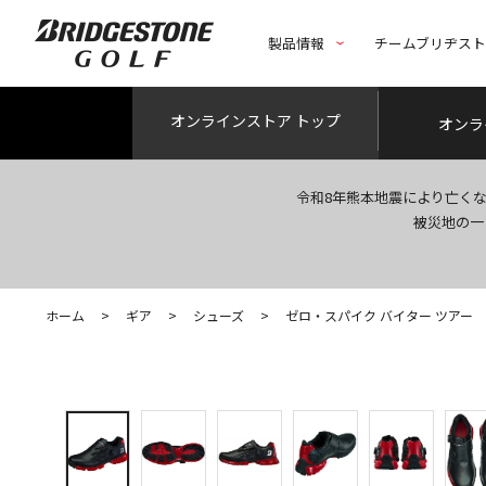
製品情報
チームブリヂス
オンライン
ストア トップ
オンラ
令和8年熊本地震により亡く
被災地の一
ホーム
>
ギア
>
シューズ
>
ゼロ・スパイク バイター ツアー