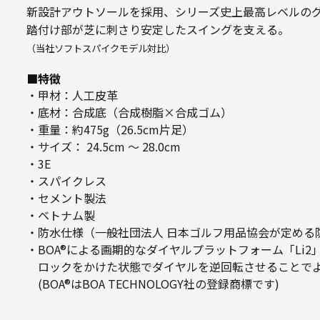
新設計アウトソールを採用、シリーズ史上最高レベルの
踏付け部が芝に刺さり安定したスイングを支える。
（当社ソフトスパイクモデル対比）
■特徴
・甲材：人工皮革
・底材：合成底（合成樹脂×合成ゴム）
・重量：約475g（26.5cm片足）
・サイズ： 24.5cm ～ 28.0cm
・3E
・スパイクレス
・セメント製法
・ベトナム製
・防水仕様（一般社団法人 日本ゴルフ用品協会が定める
・BOA®による画期的なダイヤルプラットフォーム「Li2
ロックをかけた状態でダイヤルを逆回転させることでよ
(BOA®はBOA TECHNOLOGY社の登録商標です)