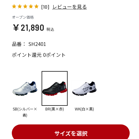
レビューを見る
[10]
オープン価格
￥21,890
品番：
SH2401
ポイント還元
0ポイント
SB(シルバー×
BR(黒×赤)
WK(白×黒)
青)
サイズを選択