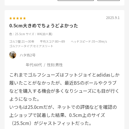
2025.9.1
0.5cm大きめでちょうどよかった
色：25.5cm
サイズ：WK(白×黒)
ゴルフ歴
:21～30年
平均スコア
:80～89
ヘッドスピード
:35～39m/s
ゴルファータイプ
:セミアスリート
ハタ坊2号
年代:
60代
性別:
男性
これまでゴルフシューズはフットジョイとadidasしか
履いたことがなかったが、最近BSのボールやクラブ
などを購入する機会が多くなりシューズにも目が行く
ようになった。
いつもは25.0cmだが、ネットでの評価などを確認の
上ショップで試着した結果、0.5cm上のサイズ
（25.5cm）がジャストフィットだった。