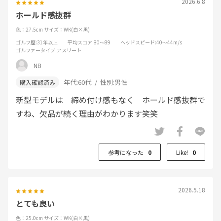
2026.6.8
ホールド感抜群
色：27.5cm
サイズ：WK(白×黒)
ゴルフ歴
:31年以上
平均スコア
:80～89
ヘッドスピード
:40～44m/s
ゴルファータイプ
:アスリート
NB
年代:
60代
性別:
男性
新型モデルは 締め付け感もなく ホールド感抜群で
すね、欠品が続く理由がわかります笑笑
参考になった
0
Like!
0
2026.5.18
とても良い
色：25.0cm
サイズ：WK(白×黒)