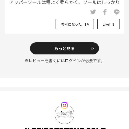
アッパーソールは程よく柔らかく、ソールはしっかり
しているので履き心地も問題なし。
友人がBSの靴は軽いので一度履いたら元に戻れない
参考になった
14
Like!
8
と言っていたが、私は軽いより少し重い方が好みなの
で、このモデルでよかったと思う。
もっと見る
※レビューを書くには
ログイン
が必要です。