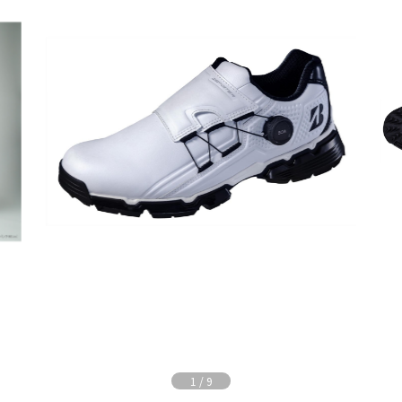
1
/
9