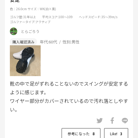
色：26.0cm
サイズ：WK(白×黒)
ゴルフ歴
:31年以上
平均スコア
:100～109
ヘッドスピード
:35～39m/s
ゴルファータイプ
:アクティブ
とらごろう
年代:
60代
性別:
男性
靴の中で足がずれることないのでスイングが安定する
ように感じます。
ワイヤー部分がカバーされているので汚れ落としやす
い。
参考になった
8
Like!
3