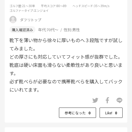
ゴルフ歴
:21～30年
平均スコア
:80～89
ヘッドスピード
:35～39m/s
ゴルファータイプ
:エンジョイ
ダフリトップ
年代:
70代～
性別:
男性
靴下を薄い物から徐々に厚いものへ３段階ですが試し
てみました。
どの厚さにも対応していてフィット感が抜群でした。
靴底は硬い床面も滑らない柔軟性があり良いと思いま
す。
必ず靴べらが必要なので携帯靴べらを購入してバック
にいれてます。
参考になった
0
Like!
0