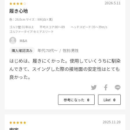
2026.5.11
履き心地
色：26.0cm
サイズ：WK(白×黒)
ゴルフ歴
:31年以上
平均スコア
:80～89
ヘッドスピード
:35～39m/s
ゴルファータイプ
:セミアスリート
M&A
年代:
70代～
性別:
男性
はじめは、履きにくかった。使用していくうちに馴染
んできて、スイングした際の接地面の安定性はとても
良かった。
参考になった
0
Like!
0
2025.11.20
安定