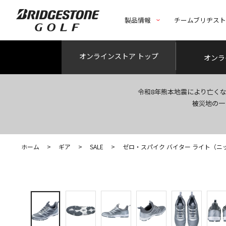
製品情報
チームブリヂス
オンライン
ストア トップ
オンラ
令和8年熊本地震により亡く
被災地の一
ホーム
>
ギア
>
SALE
>
ゼロ・スパイク バイター ライト（ニ