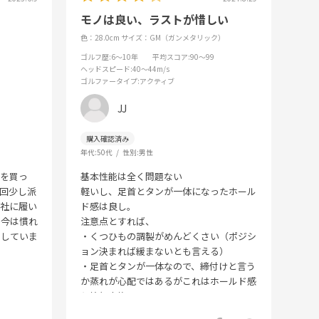
モノは良い、ラストが惜しい
色：28.0cm
サイズ：GM（ガンメタリック）
ゴルフ歴
:6～10年
平均スコア
:90～99
ヘッドスピード
:40～44m/s
ゴルファータイプ
:アクティブ
JJ
年代:
50代
性別:
男性
ズを買っ
基本性能は全く問題ない
回少し派
軽いし、足首とタンが一体になったホール
会社に履い
ド感は良し。
、今は慣れ
注意点とすれば、
習していま
・くつひもの調製がめんどくさい（ポジシ
ョン決まれば緩まないとも言える）
・足首とタンが一体なので、締付けと言う
か蒸れが心配ではあるがこれはホールド感
と等価交換
・ラストが細長く、先細りなのでワイズが