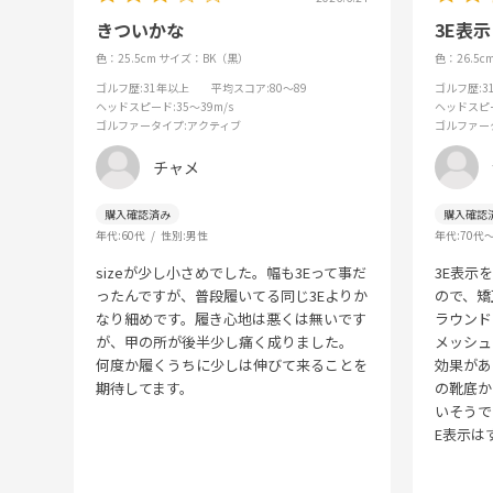
きついかな
3E表
色：25.5cm
サイズ：BK（黒）
色：26.5c
ゴルフ歴
:31年以上
平均スコア
:80～89
ゴルフ歴
:
ヘッドスピード
:35～39m/s
ヘッドスピ
ゴルファータイプ
:アクティブ
ゴルファー
チャメ
年代:
60代
性別:
男性
年代:
70代
sizeが少し小さめでした。幅も3Eって事だ
3E表示
ったんですが、普段履いてる同じ3Eよりか
ので、矯
なり細めです。履き心地は悪くは無いです
ラウンド
が、甲の所が後半少し痛く成りました。
メッシュ
何度か履くうちに少しは伸びて来ることを
効果があ
期待してます。
の靴底か
いそうで
E表示は