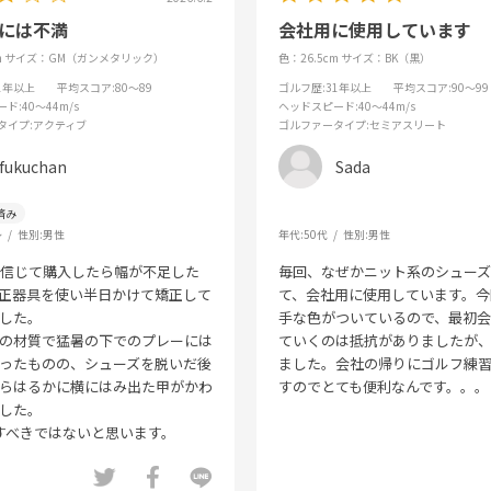
示には不満
会社用に使用しています
m
サイズ：GM（ガンメタリック）
色：26.5cm
サイズ：BK（黒）
31年以上
平均スコア
:80～89
ゴルフ歴
:31年以上
平均スコア
:90～99
ード
:40～44m/s
ヘッドスピード
:40～44m/s
タイプ
:アクティブ
ゴルファータイプ
:セミアスリート
fukuchan
Sada
～
性別:
男性
年代:
50代
性別:
男性
を信じて購入したら幅が不足した
毎回、なぜかニット系のシュー
正器具を使い半日かけて矯正して
て、会社用に使用しています。今
した。
手な色がついているので、最初
の材質で猛暑の下でのプレーには
ていくのは抵抗がありましたが
ったものの、シューズを脱いだ後
ました。会社の帰りにゴルフ練
らはるかに横にはみ出た甲がかわ
すのでとても便利なんです。。。
した。
すべきではないと思います。