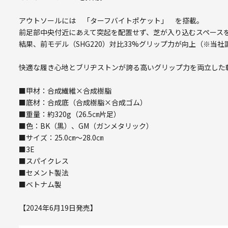
アウトソールには 「ターフバイトポケット」 を搭載。
前足部中央付近にあえて突起を配置せず、芝が入り込むスペース
結果、前モデル（SHG220）対比33%グリップ力が向上（※当社
快適な履き心地とブリヂストンが誇る高いグリップ力を両立した
■甲材：合成繊維×合成樹脂
■底材：合成底（合成樹脂×合成ゴム）
■重量：約320g（26.5㎝片足）
■色：BK（黒）、GM（ガンメタリック）
■サイズ：25.0㎝～28.0㎝
■3E
■スパイクレス
■セメント製法
■ベトナム製
【2024年6月19日発売】