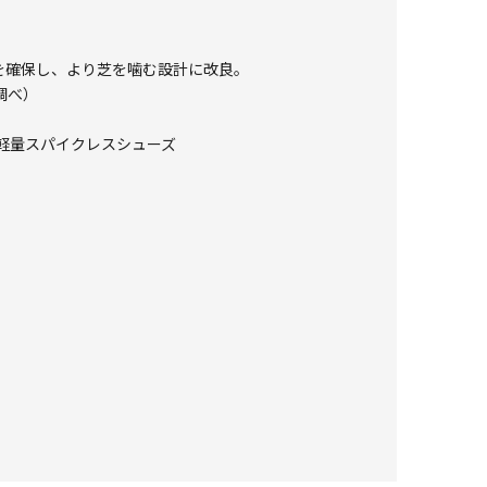
を確保し、より芝を噛む設計に改良。
調べ）
軽量スパイクレスシューズ