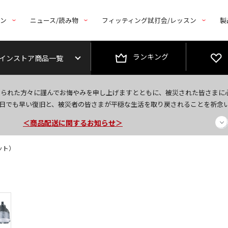
トン
ニュース/読み物
フィッティング試打会/レッスン
製
ランキング
インストア商品一覧
今なら新規会員登録で1,000円OFFクーポンプレゼント！
なられた方々に謹んでお悔やみを申し上げますとともに、被災された皆さまに
＜商品配送に関するお知らせ＞
日でも早い復旧と、被災者の皆さまが平穏な生活を取り戻されることを祈念
＜夏季休暇中のご注文・発送・お問い合わせ＞
ット）