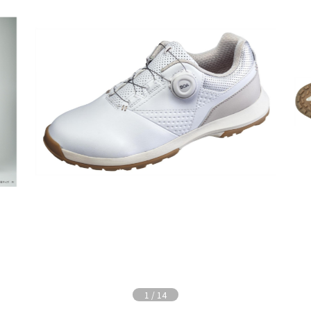
1
/
14