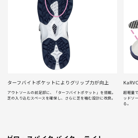
ターフバイトポケットによりグリップ力が向上
KaR
アウトソールの前足部に、「ターフバイトポケット」を搭載。
超軽量で
芝の入り込むスペースを確保し、さらに芝を噛む設計に改良。
ッドソ
る。