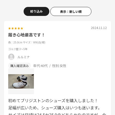
絞り込み
表示：新しい順
2024.11.12
履き心地最高です！
色：25.0cm
サイズ：WN(白/紺)
ゴルフ歴
:3～5年
ルルミナ
年代:
40代
性別:
女性
初めてブリジストンのシューズを購入しました！
足幅が広いため、シューズ購入はいつも迷います。
サイズは日頃は24.5か25.0のどちらかなのですが、今