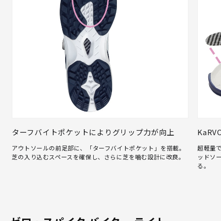
ターフバイトポケットによりグリップ力が向上
KaR
アウトソールの前足部に、「ターフバイトポケット」を搭載。
超軽量で
芝の入り込むスペースを確保し、さらに芝を噛む設計に改良。
ッドソ
る。