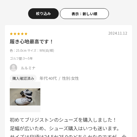
絞り込み
表示：新しい順
2024.11.12
履き心地最高です！
色：25.0cm
サイズ：WN(白/紺)
ゴルフ歴
:3～5年
ルルミナ
年代:
40代
性別:
女性
初めてブリジストンのシューズを購入しました！
足幅が広いため、シューズ購入はいつも迷います。
サイズは日頃は24.5か25.0のどちらかなのですが、今