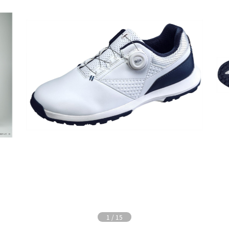
1
/
15